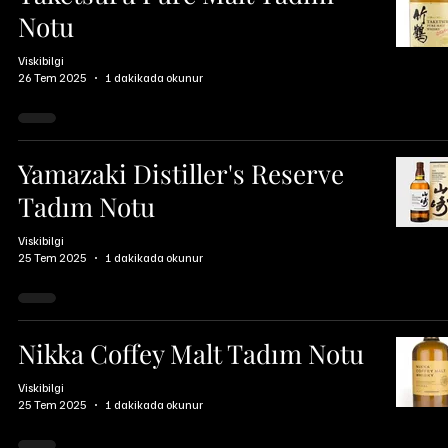
Notu
Viskibilgi
26 Tem 2025
1 dakikada okunur
Yamazaki Distiller's Reserve
Tadım Notu
Viskibilgi
25 Tem 2025
1 dakikada okunur
Nikka Coffey Malt Tadım Notu
Viskibilgi
25 Tem 2025
1 dakikada okunur