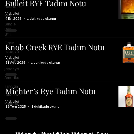
Bulleit RYE Tadım Notu
Bourbon
Viskibilgi
Rye
4 Eyl 2025
1 dakikada okunur
Single
Pot
Still
Grain
Knob Creek RYE Tadım Notu
İskoçya
Viskibilgi
İrlanda
31 Ağu 2025
1 dakikada okunur
Japonya
Amerika
Tayvan
Michter’s Rye Tadım Notu
Hindistan
Viskibilgi
Kanada
18 Tem 2025
1 dakikada okunur
Sözleşmeler:
Mesafeli Satış Sözleşmesi
-
Çerez