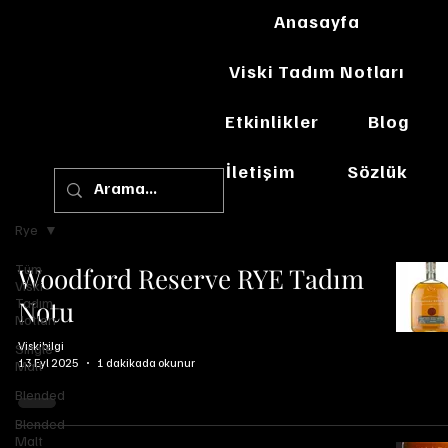
Anasayfa
Viski Tadım Notları
Etkinlikler
Blog
İletişim
Sözlük
Rye
Tüm
Woodford Reserve RYE Tadım
Viski
Tadım
Notu
Notları
Viskibilgi
Single
13 Eyl 2025
1 dakikada okunur
Malt
Blended
Blended
Malt