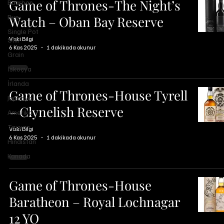
Game of Thrones-The Night’s
Bourbon
Rye
Watch – Oban Bay Reserve
Single Pot
Viski Bilgi
Still
6 Kas 2025
1 dakikada okunur
Grain
İskoçya
İrlanda
Game of Thrones-House Tyrell
Japonya
– Clynelish Reserve
Amerika
Tayvan
Viski Bilgi
6 Kas 2025
1 dakikada okunur
Hindistan
Kanada
Game of Thrones-House
Baratheon – Royal Lochnagar
12 YO