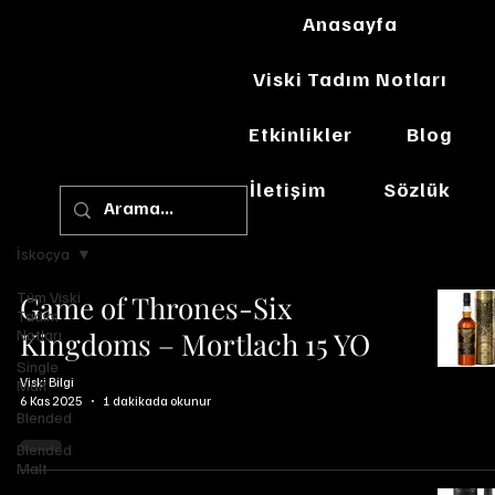
Anasayfa
Viski Tadım Notları
Etkinlikler
Blog
İletişim
Sözlük
İskoçya
Tüm Viski
Game of Thrones-Six
Tadım
Notları
Kingdoms – Mortlach 15 YO
Single
Viski Bilgi
Malt
6 Kas 2025
1 dakikada okunur
Blended
Blended
Malt