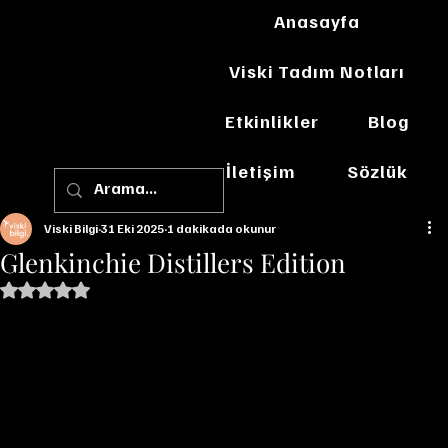
Anasayfa
Viski Tadım Notları
Etkinlikler
Blog
İletişim
Sözlük
Viski Bilgi
31 Eki 2025
1 dakikada okunur
Glenkinchie Distillers Edition
5 üzerinden NaN yıldız