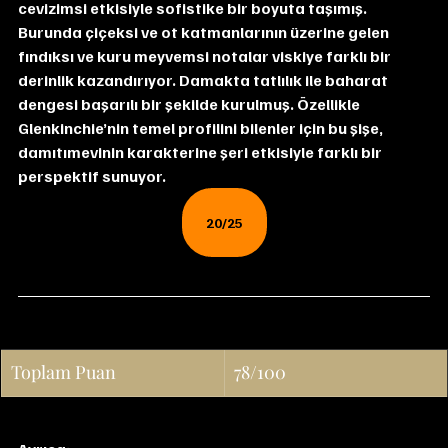
cevizimsi etkisiyle sofistike bir boyuta taşımış. 
Burunda çiçeksi ve ot katmanlarının üzerine gelen 
fındıksı ve kuru meyvemsi notalar viskiye farklı bir 
derinlik kazandırıyor. Damakta tatlılık ile baharat 
dengesi başarılı bir şekilde kurulmuş. Özellikle 
Glenkinchie’nin temel profilini bilenler için bu şişe, 
damıtımevinin karakterine şeri etkisiyle farklı bir 
perspektif sunuyor.
20/25
Toplam Puan
78/100