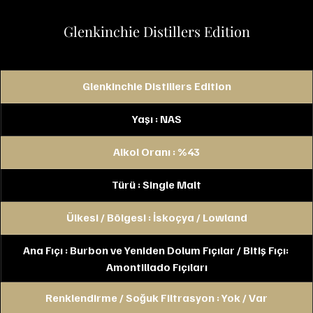
Glenkinchie Distillers Edition
Glenkinchie Distillers Edition
Yaşı : NAS
Alkol Oranı : %43
Türü : Single Malt
Ülkesi / Bölgesi : İskoçya / Lowland
Ana Fıçı : Burbon ve Yeniden Dolum Fıçılar / Bitiş Fıçı: 
Amontillado Fıçıları
Renklendirme / Soğuk Filtrasyon : Yok / Var