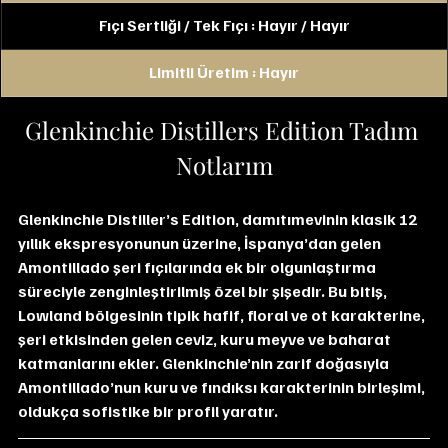
Fıçı Sertliği / Tek Fıçı : Hayır / Hayır
Limitli Üretim : Hayır
Glenkinchie Distillers Edition Tadım 
Notlarım
Glenkinchie Distiller’s Edition, damıtımevinin klasik 12 
yıllık ekspresyonunun üzerine, İspanya’dan gelen 
Amontillado şeri fıçılarında ek bir olgunlaştırma 
süreciyle zenginleştirilmiş özel bir şişedir. Bu bitiş, 
Lowland bölgesinin tipik hafif, floral ve ot karakterine, 
şeri etkisinden gelen ceviz, kuru meyve ve baharat 
katmanlarını ekler. Glenkinchie’nin zarif doğasıyla 
Amontillado’nun kuru ve fındıksı karakterinin birleşimi, 
oldukça sofistike bir profil yaratır.