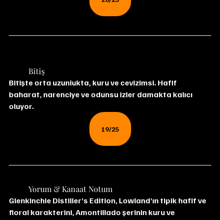
	Bitiş
Bitişte orta uzunlukta, kuru ve cevizimsi. Hafif 
baharat, narenciye ve odunsu izler damakta kalıcı 
oluyor.
19/25
	Yorum & Kanaat Notum
Glenkinchie Distiller’s Edition, Lowland’ın tipik hafif ve 
floral karakterini, Amontillado şerinin kuru ve 