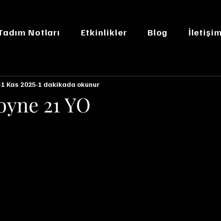
 Tadım Notları
Etkinlikler
Blog
İletişi
1 Kas 2025
1 dakikada okunur
oyne 21 YO
n NaN yıldız