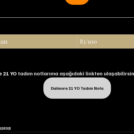
uan
83/100
e 21 YO
 tadım notlarıma aşağıdaki linkten ulaşabilirsin
Dalmore 21 YO Tadım Notu
koçya