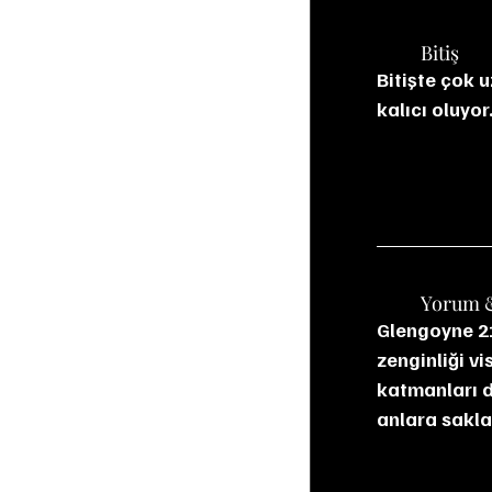
	Bitiş
Bitişte çok 
kalıcı oluyor
	Yorum 
Glengoyne 21 
zenginliği vi
katmanları d
anlara sakla