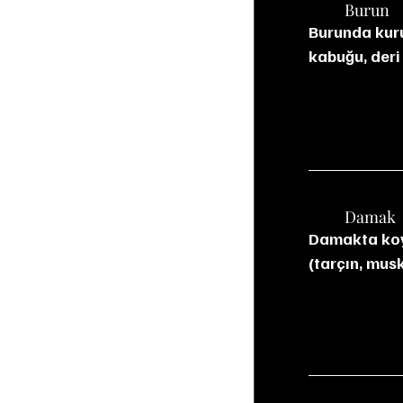
	Burun
Burunda kuru 
kabuğu, deri 
	Damak
Damakta koyu
(tarçın, musk