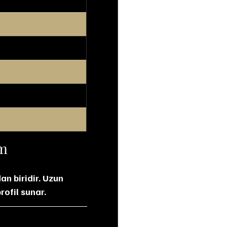
ım
n biridir. Uzun 
rofil sunar.