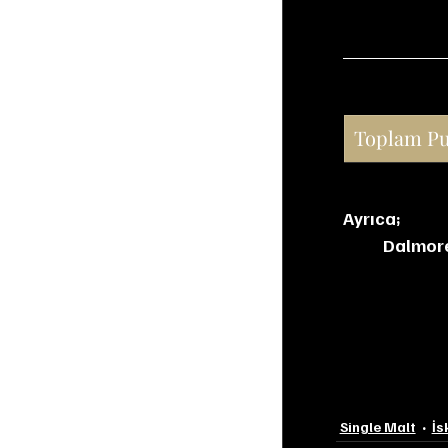
Toplam P
Ayrıca;
Dalmor
Single Malt
İs