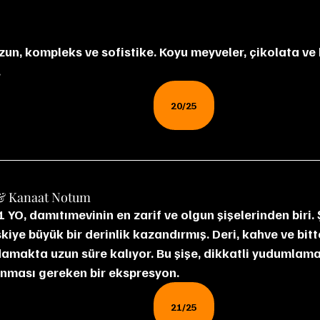
uzun, kompleks ve sofistike. Koyu meyveler, çikolata v
.
20/25
& Kanaat Notum
YO, damıtımevinin en zarif ve olgun şişelerinden biri. Şe
skiye büyük bir derinlik kazandırmış. Deri, kahve ve bitt
amakta uzun süre kalıyor. Bu şişe, dikkatli yudumlama
nması gereken bir ekspresyon.
21/25