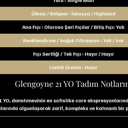
Türü : Single Malt
Ülkesi / Bölgesi : İskoçya / Highland
Ana Fıçı : Oloroso Şeri Fıçılar / Bitiş Fıçı: Yok
Renklendirme / Soğuk Filtrasyon : Yok / Var
Fıçı Sertliği / Tek Fıçı : Hayır / Hayır
Limitli Üretim : Hayır
Glengoyne 21 YO Tadım Notlar
 YO, damıtımevinin en sofistike core ekspresyonlarında
ıçılarında olgunlaşarak zarif, kompleks ve katmanlı bir p