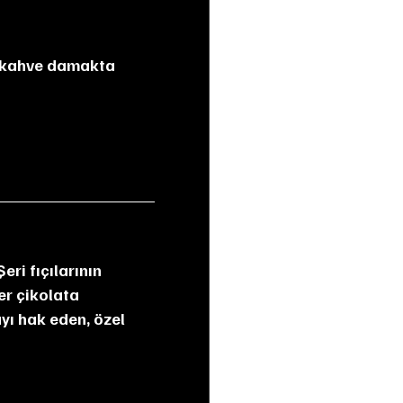
e kahve damakta 
ri fıçılarının 
er çikolata 
yı hak eden, özel 