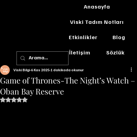
Anasayfa
Viski Tadım Notları
Etkinlikler
Blog
İletişim
Sözlük
Viski Bilgi
6 Kas 2025
1 dakikada okunur
Game of Thrones-The Night’s Watch –
Oban Bay Reserve
5 üzerinden NaN yıldız