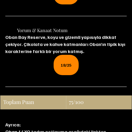
	Yorum & Kanaat Notum
Oban Bay Reserve, koyu ve gizemli yapısıyla dikkat 
çekiyor. Çikolata ve kahve katmanları Oban’ın tipik kıyı 
karakterine farklı bir yorum katmış.
18/25
Toplam Puan
75/100
Ayrıca;
Oban 14 YO
 tadım notlarıma aşağıdaki linkten 