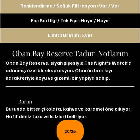
Renklendirme / Soğuk Filtrasyon : Var / Var
Fıçı Sertliği / Tek Fıçı : Hayır / Hayır
Limitli Üretim : Evet
Oban Bay Reserve Tadım Notlarım
Oban Bay Reserve, siyah şişesiyle The Night’s Watch’a 
adanmış özel bir ekspresyon. Oban’ın batı kıyı 
karakteriyle koyu ve gizemli bir yapıya sahip.
	Burun
Burunda bitter çikolata, kahve ve karamel öne çıkıyor. 
Hafif deniz tuzu ve is izleri beliriyor.
20/25