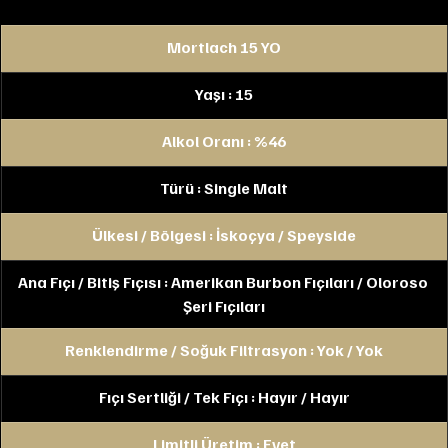
Mortlach 15 YO
Yaşı : 15
Alkol Oranı : %46
Türü : Single Malt
Ülkesi / Bölgesi : İskoçya / Speyside
Ana Fıçı / Bitiş Fıçısı : Amerikan Burbon Fıçıları / Oloroso 
Şeri Fıçıları
Renklendirme / Soğuk Filtrasyon : Yok / Yok
Fıçı Sertliği / Tek Fıçı : Hayır / Hayır
Limitli Üretim : Evet