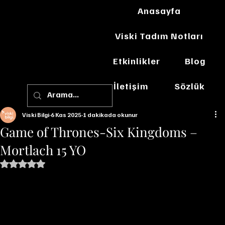
Anasayfa
Viski Tadım Notları
Etkinlikler
Blog
İletişim
Sözlük
Viski Bilgi
6 Kas 2025
1 dakikada okunur
Game of Thrones-Six Kingdoms –
Mortlach 15 YO
5 üzerinden NaN yıldız