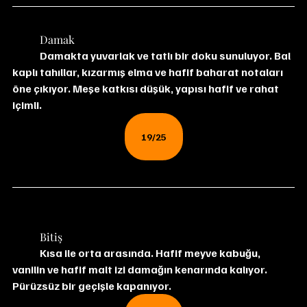
	Damak
	Damakta yuvarlak ve tatlı bir doku sunuluyor. Bal 
kaplı tahıllar, kızarmış elma ve hafif baharat notaları 
öne çıkıyor. Meşe katkısı düşük, yapısı hafif ve rahat 
içimli.
19/25
	Bitiş
	Kısa ile orta arasında. Hafif meyve kabuğu, 
vanilin ve hafif malt izi damağın kenarında kalıyor. 
Pürüzsüz bir geçişle kapanıyor.