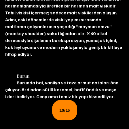
harmanlanmasıyla üretilen bir harman malt viskidir. 
Tahıl viskisi içermez; sadece malt viskilerden oluşur. 
Adını, eski dönemlerde viski yapımı sırasında 
maltlama çalışanlarının yaşadığı “maymun omzu” 
(monkey shoulder) sakatlığından alır. %40 alkol 
derecesiyle şişelenen bu ekspresyon, yumuşak içimi, 
kokteyl uyumu ve modern yaklaşımıyla geniş bir kitleye 
hitap ediyor.
	Burun
	Burunda bal, vanilya ve taze armut notaları öne 
çıkıyor. Ardından sütlü karamel, hafif fındık ve meşe 
izleri beliriyor. Genç ama temiz bir yapı hissediliyor.
20/25