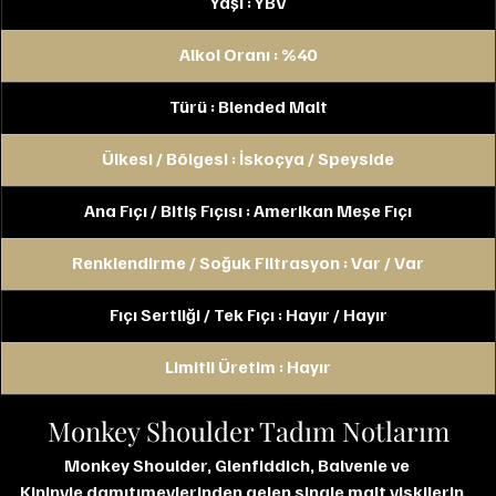
Yaşı : YBV
Alkol Oranı : %40
Türü : Blended Malt
Ülkesi / Bölgesi : İskoçya / Speyside
Ana Fıçı / Bitiş Fıçısı : Amerikan Meşe Fıçı
Renklendirme / Soğuk Filtrasyon : Var / Var
Fıçı Sertliği / Tek Fıçı : Hayır / Hayır
Limitli Üretim : Hayır
Monkey Shoulder Tadım Notlarım
Monkey Shoulder, Glenfiddich, Balvenie ve 
Kininvie damıtımevlerinden gelen single malt viskilerin 