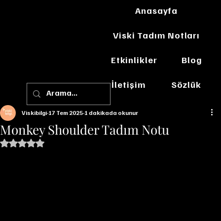
Anasayfa
Viski Tadım Notları
Etkinlikler
Blog
İletişim
Sözlük
Viskibilgi
17 Tem 2025
1 dakikada okunur
Monkey Shoulder Tadım Notu
5 üzerinden NaN yıldız