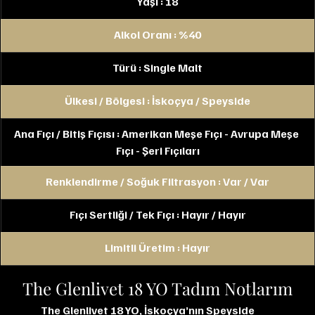
Yaşı : 18
Alkol Oranı : %40
Türü : Single Malt
Ülkesi / Bölgesi : İskoçya / Speyside
Ana Fıçı / Bitiş Fıçısı : Amerikan Meşe Fıçı - Avrupa Meşe 
Fıçı - Şeri Fıçıları
Renklendirme / Soğuk Filtrasyon : Var / Var
Fıçı Sertliği / Tek Fıçı : Hayır / Hayır
Limitli Üretim : Hayır
The Glenlivet 18 YO Tadım Notlarım
The Glenlivet 18 YO, İskoçya’nın Speyside 