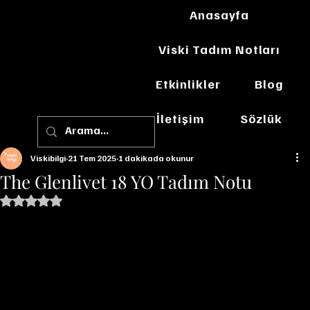
Anasayfa
Viski Tadım Notları
Etkinlikler
Blog
İletişim
Sözlük
Viskibilgi
21 Tem 2025
1 dakikada okunur
The Glenlivet 18 YO Tadım Notu
5 üzerinden NaN yıldız