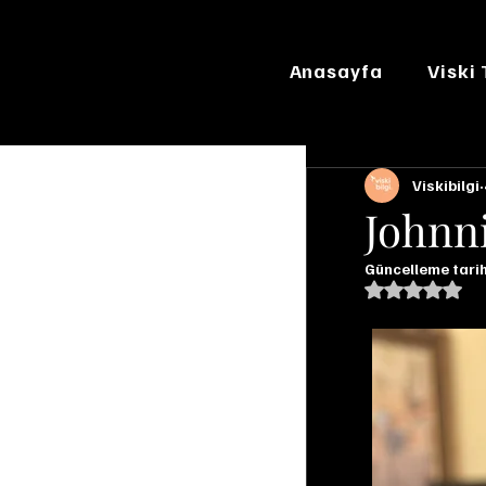
Anasayfa
Viski
Viskibilgi
Johnni
Güncelleme tarih
5 üzerinde