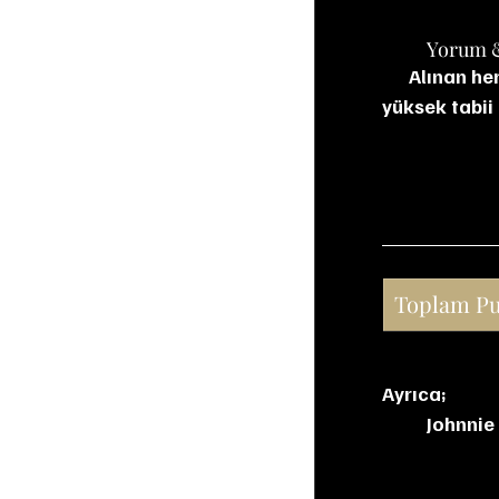
	Yorum 
Alınan her
yüksek tabii
Toplam P
Ayrıca;
Johnnie