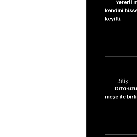
         Yeterli miktarda is ve çikolatanın güzel bir dengesi var. Bal, turunçgiller ve vanilya 
kendini hisse
keyifli.
	Bitiş
Orta-uzu
meşe ile birl