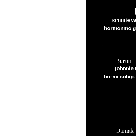
      Johnnie Walker’ın ikonik premium viskisi. Her 10.000 fıçıdan yalnızca biri Blue Label 
harmanına gi
	Burun
         Johnnie Walker’ın imzası olan is karşılıyor sizi öncelikle, yuvarlak, çok nazik bir 
burna sahip.
	Damak