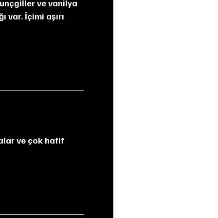
 var. İçimi aşırı 
lar ve çok hafif 