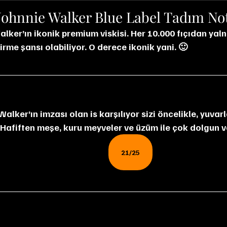
Johnnie Walker Blue Label Tadım No
rme şansı olabiliyor. O derece ikonik yani. 🙂
 Hafiften meşe, kuru meyveler ve üzüm ile çok dolgun v
21/25