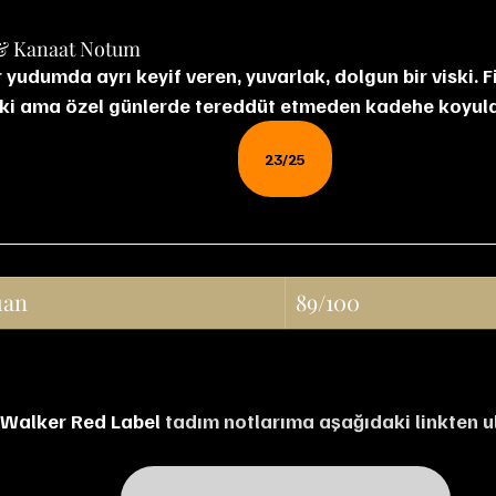
& Kanaat Notum
 yudumda ayrı keyif veren, yuvarlak, dolgun bir viski. F
 ki ama özel günlerde tereddüt etmeden kadehe koyulab
23/25
uan
89/100
 Walker Red Label
 tadım notlarıma aşağıdaki linkten ul