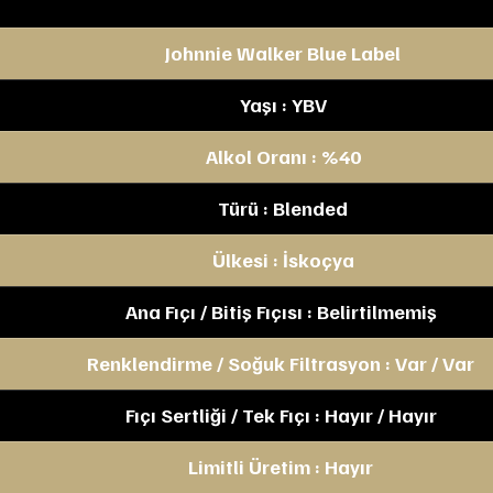
Johnnie Walker Blue Label
Yaşı : YBV
Alkol Oranı : %40
Türü : Blended
Ülkesi : İskoçya
Ana Fıçı / Bitiş Fıçısı : Belirtilmemiş 
Renklendirme / Soğuk Filtrasyon : Var / Var 
Fıçı Sertliği / Tek Fıçı : Hayır / Hayır 
Limitli Üretim : Hayır 