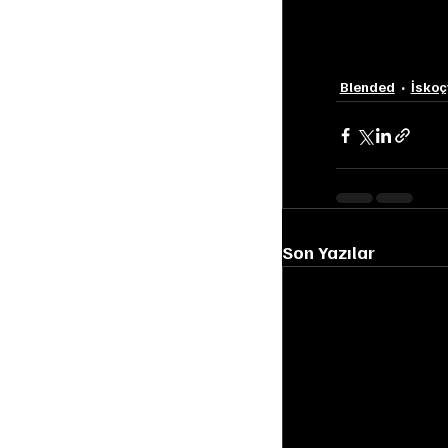
Blended
İskoç
Son Yazılar