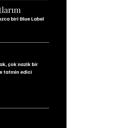
tlarım
e tatmin edici