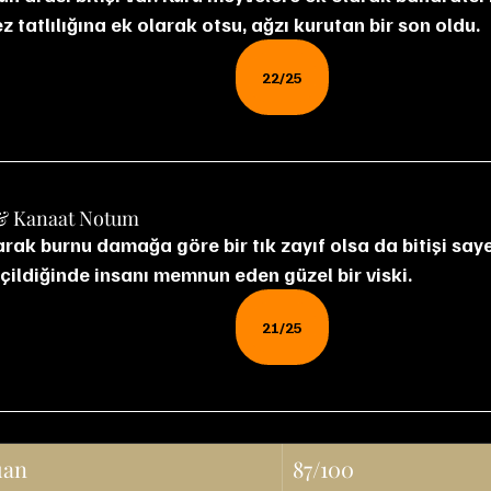
 tatlılığına ek olarak otsu, ağzı kurutan bir son oldu.
22/25
& Kanaat Notum
içildiğinde insanı memnun eden güzel bir viski.
21/25
uan
87/100