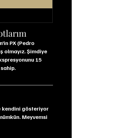
otlarım
ış olmayız. Şimdiye 
ekspresyonunu 15 
 sahip.
a mümkün. Meyvemsi 