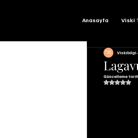
Anasayfa
Viski
Viskibilgi
Lagav
Güncelleme tarih
5 üzerinde