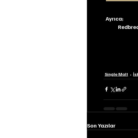
Ayrıca;
Redbrea
Single Malt
İs
Son Yazılar