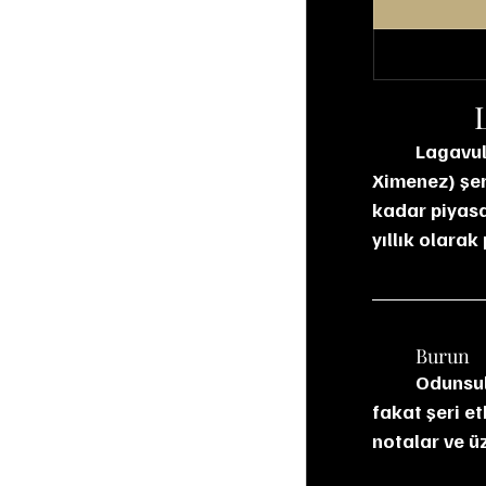
          Lagavulin DE (Distillers Edition) için, klasik bildiğimiz Lagavulin’in PX (Pedro 
Ximenez) şer
kadar piyasa
yıllık olara
	Burun
          Odunsuluk ve turba isi ilk gelen kokular. Vanilya ve karamel de kendini gösteriyor 
fakat şeri e
notalar ve ü