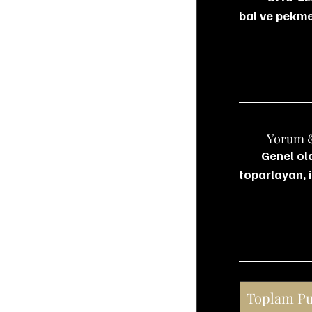
bal ve pekmez
	Yorum 
        Genel olarak burnu damağa göre bir tık zayıf olsa da bitişi sayesinde verdiği hazzı 
toparlayan, 
Toplam P