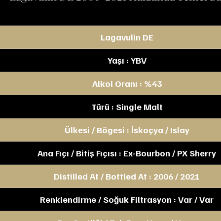
Lagavulin DE
Yaşı : YBV
Alkol Oranı : %43
Türü : Single Malt
Ülkesi / Bögesi : İskoçya / Islay
Ana Fıçı / Bitiş Fıçısı : Ex-Bourbon / PX Sherry
Distilled At / Bottled At : 2006 / 2021
Renklendirme / Soğuk Filtrasyon : Var / Var