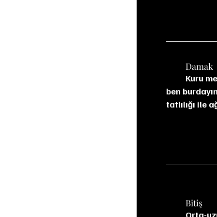
	Damak
	Kuru meyvelerden gelen tatlılık damakta ilk kendini gösteren etki. Turba tabii ki 
ben burdayım
tatlılığı ile
	Bitiş
          Orta-uzun arası bitişi var. Kuru meyvelere ek olarak baharatsı bir yapıya sahip. Acı 