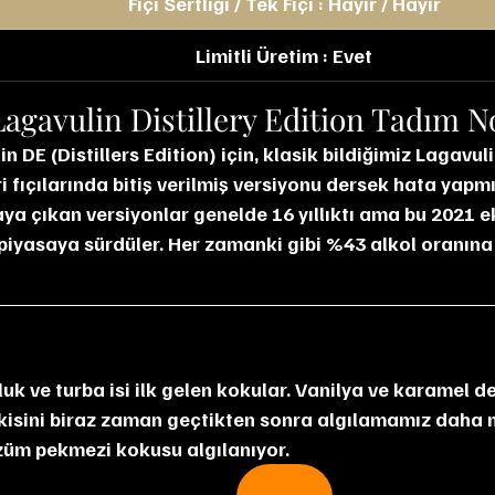
Fıçı Sertliği / Tek Fıçı : Hayır / Hayır
Limitli Üretim : Evet
 Lagavulin Distillery Edition Tadım N
i fıçılarında bitiş verilmiş versiyonu dersek hata yapm
ya çıkan versiyonlar genelde 16 yıllıktı ama bu 2021 
k piyasaya sürdüler. Her zamanki gibi %43 alkol oranına
tkisini biraz zaman geçtikten sonra algılamamız dah
züm pekmezi kokusu algılanıyor.