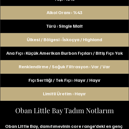
Alkol Oranı : %43
Türü : Single Malt
Ülkesi / Bölgesi : İskoçya / Highland
Ana Fıçı : Küçük Amerikan Burbon Fıçıları / Bitiş Fıçı: Yok
Renklendirme / Soğuk Filtrasyon : Var / Var
Fıçı Sertliği / Tek Fıçı : Hayır / Hayır
Limitli Üretim : Hayır
Oban Little Bay Tadım Notlarım
Oban Little Bay, damıtımevinin core range’deki en genç 