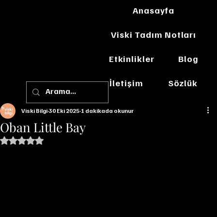
Anasayfa
Viski Tadım Notları
Etkinlikler
Blog
İletişim
Sözlük
Viski Bilgi
30 Eki 2025
1 dakikada okunur
Oban Little Bay
5 üzerinden NaN yıldız