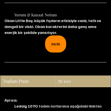
	Yorum & Kanaat Notum
Oban Little Bay, küçük fıçıların etkisiyle canlı, tatlı ve 
dengeli bir viski. Oban karakterini daha genç ama 
enerjik bir şekilde yansıtıyor.
20/25
Toplam Puan
76/100
Ayrıca;
Ledaig 10 YO
 tadım notlarıma aşağıdaki linkten 