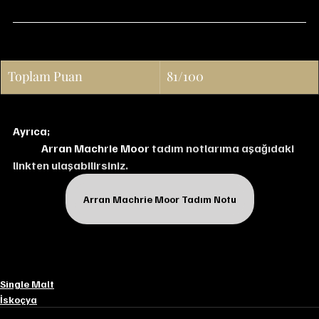
Toplam Puan
81/100
Ayrıca;
Arran Machrie Moor
 tadım notlarıma aşağıdaki 
linkten ulaşabilirsiniz.
Arran Machrie Moor Tadım Notu
Single Malt
İskoçya