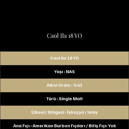
Caol Ila 18 YO
Caol Ila 18 YO
Yaşı : NAS
Alkol Oranı : %43
Türü : Single Malt
Ülkesi / Bölgesi : İskoçya / Islay
Ana Fıçı : Amerikan Burbon Fıçıları / Bitiş Fıçı: Yok