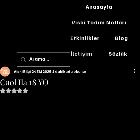
Anasayfa
Viski Tadım Notları
Etkinlikler
Blog
İletişim
Sözlük
Viski Bilgi
24 Eki 2025
1 dakikada okunur
Caol Ila 18 YO
5 üzerinden NaN yıldız