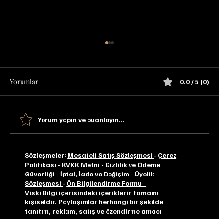
Yorumlar
0.0 / 5 (0)
Yorum yapın ve puanlayın...
Ardbeg Kelpie Committee Release
Sözleşmeler:
Mesafeli Satış Sözleşmesi
-
Çerez
Politikası
-
KVKK Metni
-
Gizlilik ve Ödeme
Güvenliği
-
İptal, İade ve Değişim
-
Üyelik
Sözleşmesi
-
Ön Bilgilendirme Formu
Viski Bilgi içerisindeki içeriklerin tamamı
kişiseldir. Paylaşımlar herhangi bir şekilde
tanıtım, reklam, satış ve özendirme amacı