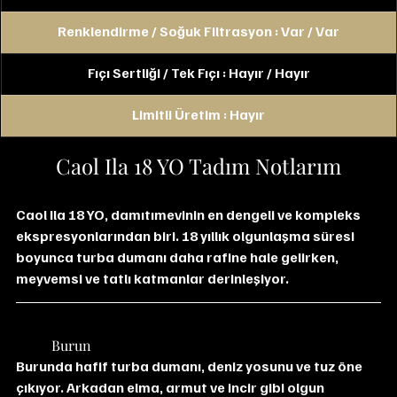
Renklendirme / Soğuk Filtrasyon : Var / Var
Fıçı Sertliği / Tek Fıçı : Hayır / Hayır
Limitli Üretim : Hayır
Caol Ila 18 YO Tadım Notlarım
Caol Ila 18 YO, damıtımevinin en dengeli ve kompleks 
ekspresyonlarından biri. 18 yıllık olgunlaşma süresi 
boyunca turba dumanı daha rafine hale gelirken, 
meyvemsi ve tatlı katmanlar derinleşiyor.
	Burun
Burunda hafif turba dumanı, deniz yosunu ve tuz öne 
çıkıyor. Arkadan elma, armut ve incir gibi olgun 