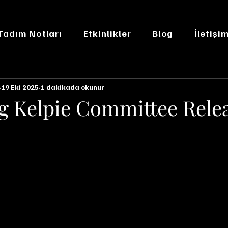
 Tadım Notları
Etkinlikler
Blog
İletişi
19 Eki 2025
1 dakikada okunur
g Kelpie Committee Rele
n NaN yıldız