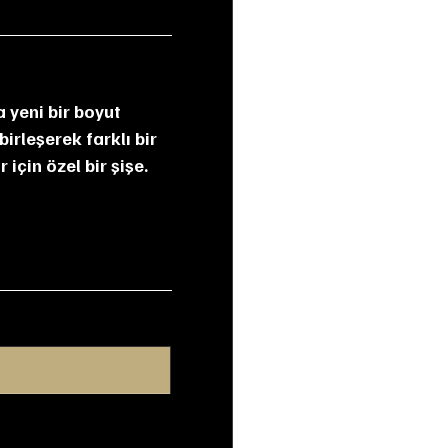
 yeni bir boyut 
irleşerek farklı bir 
 için özel bir şişe.