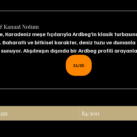
& Kanaat Notum
e, Karadeniz meşe fıçılarıyla Ardbeg’in klasik turbasına
 Baharatlı ve bitkisel karakter, deniz tuzu ve dumanla b
sunuyor. Alışılmışın dışında bir Ardbeg profili arayanlar
21/25
uan
84/100