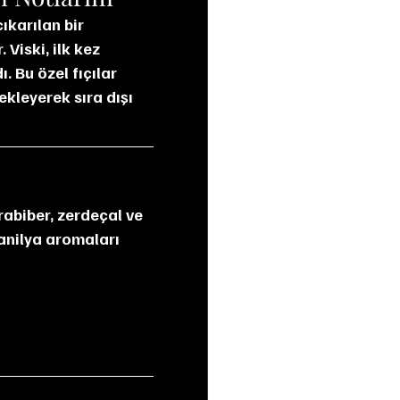
ıkarılan bir 
Viski, ilk kez 
. Bu özel fıçılar 
ekleyerek sıra dışı 
abiber, zerdeçal ve 
vanilya aromaları 