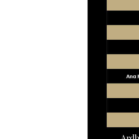
Ana F
Ardb