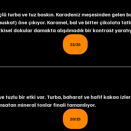
ü turba ve tuz baskın. Karadeniz meşesinden gelen b
uskat) öne çıkıyor. Karamel, bal ve bitter çikolata tatl
itkisel dokular damakta alışılmadık bir kontrast yaratı
22/25
ve tuzlu bir etki var. Turba, baharat ve hafif kakao izleri
msatan mineral tonlar finali tamamlıyor.
20/25