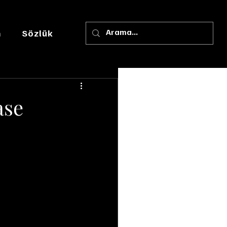
m
Sözlük
ase