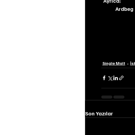
Ayrıca;
Ardbeg 
Single Malt
İs
Son Yazılar