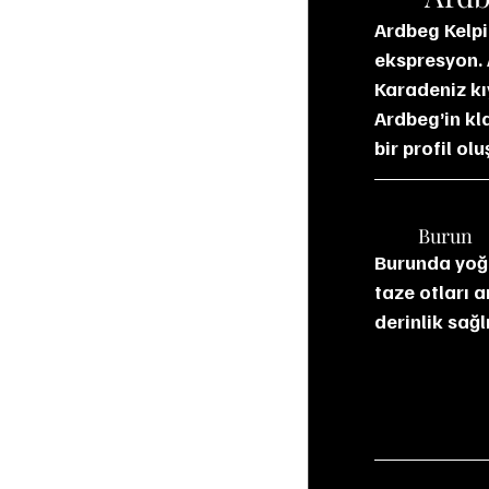
Ardbeg Kelpi
ekspresyon. A
Karadeniz kıy
Ardbeg’in kla
bir profil ol
	Burun
Burunda yoğu
taze otları a
derinlik sağl