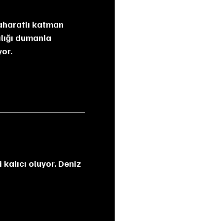
aharatlı katman 
ılığı dumanla 
yor.
 kalıcı oluyor. Deniz 