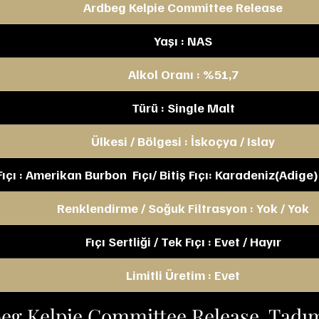
Ardbeg Kelpie Committee Release
Yaşı : NAS
Alkol Oranı : %51,7
Türü : Single Malt
Ülkesi / Bölgesi : İskoçya / Islay
ıçı : Amerikan Burbon  Fıçı/ Bitiş Fıçı: Karadeniz(Adige)
Renklendirme / Soğuk Filtrasyon : Yok / Yok
Fıçı Sertliği / Tek Fıçı : Evet / Hayır
Limitli Üretim : Evet
eg Kelpie Committee Release  Tadı