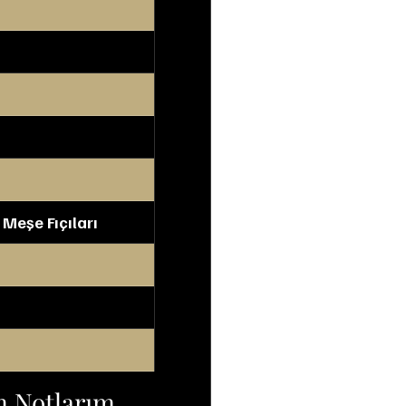
 Meşe Fıçıları
m Notlarım