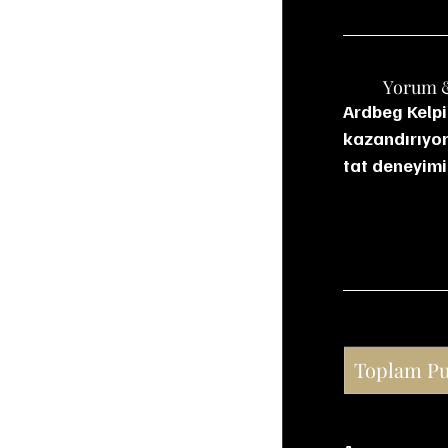
	Yorum 
Ardbeg Kelpi
kazandırıyor.
tat deneyimi 
Toplam P