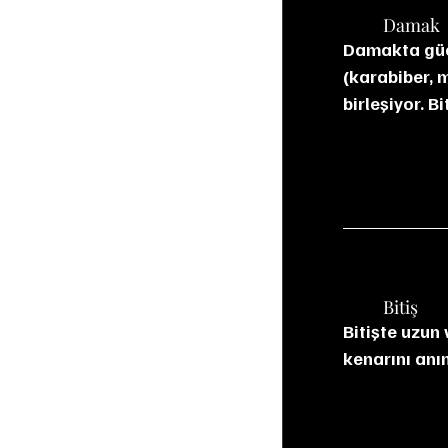
	Damak
Damakta güçl
(karabiber, m
birleşiyor. B
	Bitiş
Bitişte uzun 
kenarını anı