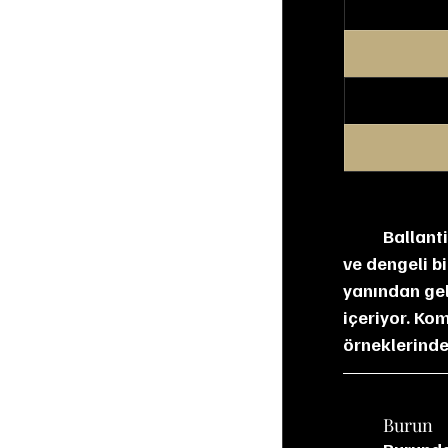
Ballanti
ve dengeli bi
yanından gele
içeriyor. Kom
örneklerinden
	Burun