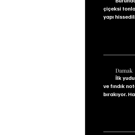
	Burunda elma, kurutulmuş kayısı ve bal aromaları öne çıkıyor. Hafif is, vanilya ve 
çiçeksi tonl
yapı hissedil
	Damak
	İlk yudumda bal ve vanilya hissediliyor. Ardından portakal kabuğu, hafif çikolata 
ve fındık not
bırakıyor. Ha