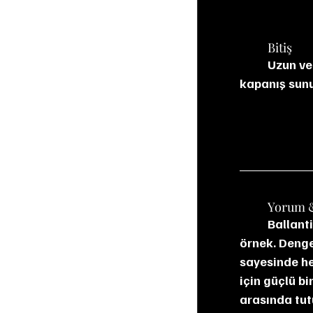
	Bitiş
	Uzun ve dengeli. Hafif meşe, vanilya, is ve kuru meyve tonlarıyla tatmin edici bir 
kapanış sunu
	Yorum 
	Ballantine’s 17 YO, harman viskilerin neler başarabileceğini gösteren zarif bir 
örnek. Denge
sayesinde he
için güçlü bi
arasında tut