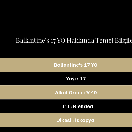
Ballantine's 17 YO Hakkında Temel Bilgil
Ballantine's 17 YO
Yaşı : 17
Alkol Oranı : %40
Türü : Blended
Ülkesi : İskoçya 