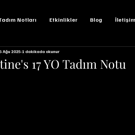
 Tadım Notları
Etkinlikler
Blog
İletişi
5 Ağu 2025
1 dakikada okunur
tine's 17 YO Tadım Notu
n NaN yıldız