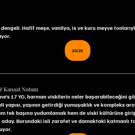
yor.
20/25
& Kanaat Notum
li yapısı, yaşının getirdiği yumuşaklık ve kompleks ar
m tek başına yudumlamak hem de viski kültürüne giriş
r aday. Burundaki isli zarafet ve damaktaki katmanlı tat
uyor.