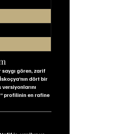
ım
 saygı gören, zarif 
İskoçya’nın dört bir 
ş versiyonlarını 
 profilinin en rafine 