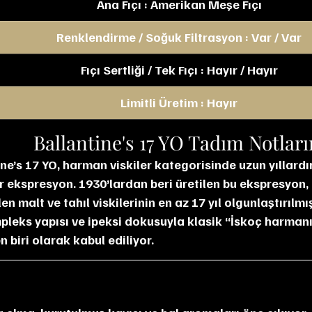
Ana Fıçı : Amerikan Meşe Fıçı
Renklendirme / Soğuk Filtrasyon : Var / Var
Fıçı Sertliği / Tek Fıçı : Hayır / Hayır
Limitli Üretim : Hayır
Ballantine's 17 YO Tadım Notlar
ne’s 17 YO, harman viskiler kategorisinde uzun yıllardır
r ekspresyon. 1930’lardan beri üretilen bu ekspresyon, 
n malt ve tahıl viskilerinin en az 17 yıl olgunlaştırılmı
pleks yapısı ve ipeksi dokusuyla klasik “İskoç harmanı”
 biri olarak kabul ediliyor.