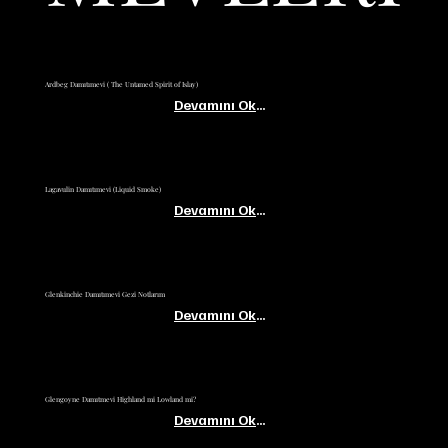
Ardbeg Damıtımevi ( The Untamed Spirit of Islay)
Devamını Oku...
Lagavulin Damıtımevi (Liquid Smoke)
Devamını Oku...
Glenkinchie Damıtımevi Gezi Notlarım
Devamını Oku...
Glengoyne Damıtmevi Highland mi Lowland mi?
Devamını Oku...