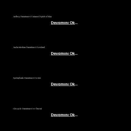
Ardbeg Damıtımevi Untamed Spirit of Islay
Devamını Oku...
Auchentoshan Damıtımevi Lowland
Devamını Oku...
Springbank Damıtımevi Gezisi
Devamını Oku...
Gleygyle Damıtımevi ve Önemi
Devamını Oku...