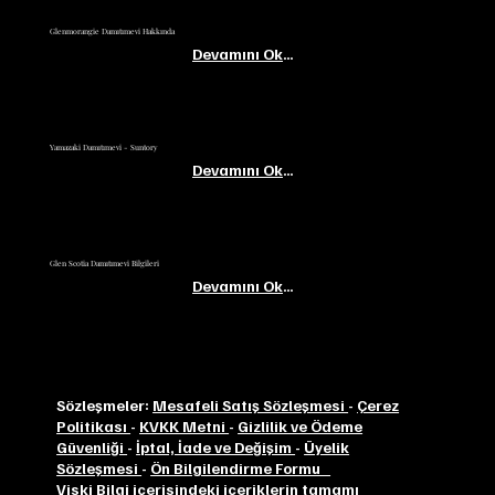
Glenmorangie Damıtımevi Hakkında
Devamını Oku...
Yamazaki Damıtımevi - Suntory
Devamını Oku...
Glen Scotia Damıtımevi Bilgileri
Devamını Oku...
Sözleşmeler:
Mesafeli Satış Sözleşmesi
-
Çerez
Politikası
-
KVKK Metni
-
Gizlilik ve Ödeme
Güvenliği
-
İptal, İade ve Değişim
-
Üyelik
Sözleşmesi
-
Ön Bilgilendirme Formu
Viski Bilgi içerisindeki içeriklerin tamamı