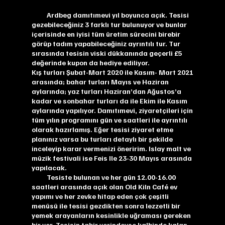
Ardbeg damıtımevi yıl boyunca açık. Tesisi
gezebileceğiniz 3 farklı tur bulunuyor ve bunlar
içerisinde en iyisi tüm üretim sürecini birebir
görüp tadım yapabileceğiniz ayrıntılı tur. Tur
sırasında tesisin viski dükkanında geçerli £5
değerinde kupon da hediye ediliyor.
Kış turları Şubat-Mart 2020 ile Kasım- Mart 2021
arasında; bahar turları Mayıs ve Haziran
aylarında; yaz turları Haziran’dan Ağustos’a
kadar ve sonbahar turları da ile Ekim ile Kasım
aylarında yapılıyor. Damıtımevi, ziyaretçileri için
tüm yılın programını gün ve saatleri ile ayrıntılı
olarak hazırlamış. Eğer tesisi ziyaret etme
planınız varsa bu turları detaylı bir şekilde
inceleyip karar vermenizi öneririm. Islay malt ve
müzik festivali ise Feis Ile 23-30 Mayıs arasında
yapılacak.
Tesiste bulunan ve her gün 12.00-16.00
saatleri arasında açık olan Old Kiln Café ev
yapımı ve her zevke hitap eden çok çeşitli
menüsü ile tesisi gezdikten sonra lezzetli bir
yemek arayanların kesinlikle uğraması gereken
bir yer. Tesisin tabir yerindeyse kalbinde kalan