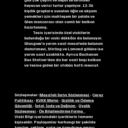
heyecan verici turlar yapılıyor. 12-36
kişilik gruplara sunulan öğle ve akşam
yemekleri için muhteşem bir şelale ve
Glen manzarası olan camlı bir balkon
hazırlanmış.
Tesis içerisinde özel viskilerin
bulunduğu bir viski dükkânı da bulunuyor.
Glasgow’a yarım saat mesafede bulunan
damıtımevi, Stirling ve Lomond gölüne ise
yarım saat uzaklıkta. Ayrıca Buchanan
Bus Station’dan da her saat başı kalkan
ve tesise giden bir otobüs hattı mevcut.
Sözleşmeler:
Mesafeli Satış Sözleşmesi
-
Çerez
Politikası
-
KVKK Metni
-
Gizlilik ve Ödeme
Güvenliği
-
İptal, İade ve Değişim
-
Üyelik
Sözleşmesi
-
Ön Bilgilendirme Formu
Viski Bilgi içerisindeki içeriklerin tamamı
kişiseldir. Paylaşımlar herhangi bir şekilde
tanıtım, reklam, satış ve özendirme amacı