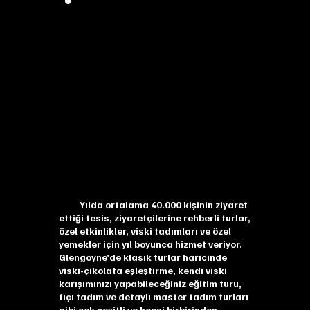
Yılda ortalama 40.000 kişinin ziyaret
ettiği tesis, ziyaretçilerine rehberli turlar,
özel etkinlikler, viski tadımları ve özel
yemekler için yıl boyunca hizmet veriyor.
Glengoyne’de klasik turlar haricinde
viski-çikolata eşleştirme, kendi viski
karışımınızı yapabileceğiniz eğitim turu,
fıçı tadım ve detaylı master tadım turları
gibi çok çeşitli ve hepsi birbirinden