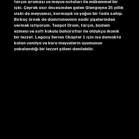
tarçın aroması ve meyve notaları ile mükemmel bir
içki. Çeyrek asır öncesinden gelen Glengoyne 25 yıllık
viski de meyvemsi, karmaşık ve yoğun bir tada sahip.
Birkaç örnek de damıtımevinin nadir şişelerinden
vermek istiyorum. Teapot Dram, tarçın, badem
ezmesi ve soft kokulu baharatlar ile oldukça ikonik
bir lezzet. Legacy Series Chapter 1 için ise damakta
kalan vanilya ve kuru meyvelerin uyumunun
yakalandığı bir lezzet şöleni denilebilir.