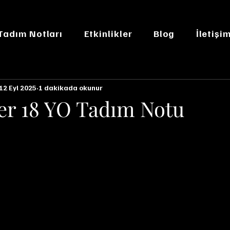
 Tadım Notları
Etkinlikler
Blog
İletişi
12 Eyl 2025
1 dakikada okunur
ker 18 YO Tadım Notu
n NaN yıldız