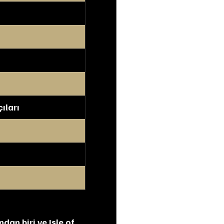
ıları
an biri ve Isle of 