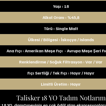
Yaşı : 18
Alkol Oranı : %45,8
Türü : Single Malt
Ülkesi / Bölgesi : İskoçya / Islands
Ana Fıçı : Amerikan Meşe Fıçı  - Avrupa Meşe Şeri Fıç
Renklendirme / Soğuk Filtrasyon : Var / Var
Fıçı Sertliği / Tek Fıçı : Hayır / Hayır
Limitli Üretim : Hayır
Talisker 18 YO Tadım Notlarım
r 18 YO, damıtımevinin en çok ödül alan ekspresyonlarınd