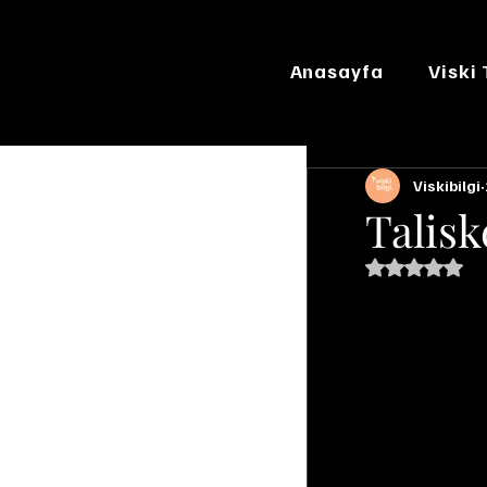
Anasayfa
Viski
Viskibilgi
Talis
5 üzerinde