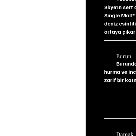
Skye’ın sert
Single Malt”
deniz esintil
ortaya çıkar
	Burun
	Burunda deniz tuzu, yosun ve hafif turba dumanı öne çıkıyor. Arkada kuru üzüm, 
hurma ve inci
zarif bir kat
	Damak