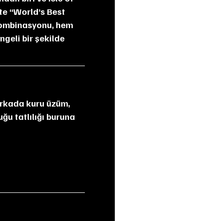
te “World’s Best 
 kombinasyonu, hem 
geli bir şekilde 
uğu tatlılığı buruna 