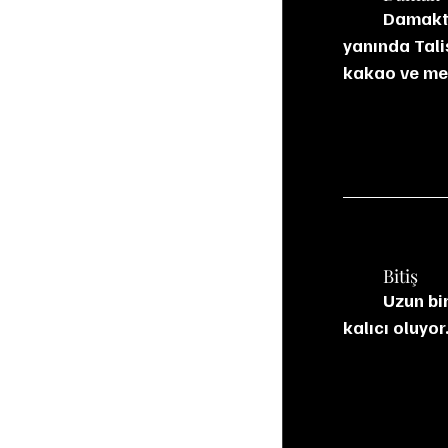
	Damakta yağlı ve olgun bir gövde sunuyor. Tatlı kuru meyveler, bal ve karamelin 
yanında Talis
kakao ve meş
	Bitiş
	Uzun bir bitişi var. Karabiber, deniz tuzu, hafif is ve kuru meyve izleri damakta 
kalıcı oluyor