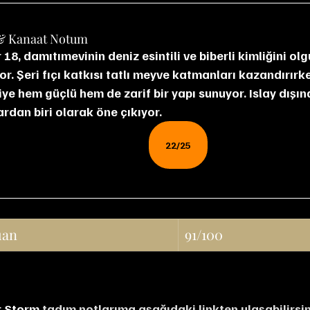
& Kanaat Notum
or. Şeri fıçı katkısı tatlı meyve katmanları kazandırırk
ye hem güçlü hem de zarif bir yapı sunuyor. Islay dışında
rdan biri olarak öne çıkıyor.
22/25
uan
91/100
r Storm 
tadım notlarıma aşağıdaki linkten ulaşabilirsin