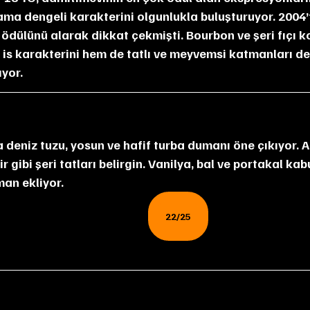
 ama dengeli karakterini olgunlukla buluşturuyor. 2004’
 ödülünü alarak dikkat çekmişti. Bourbon ve şeri fıçı
i is karakterini hem de tatlı ve meyvemsi katmanları den
ıyor.
r gibi şeri tatları belirgin. Vanilya, bal ve portakal kab
man ekliyor.
22/25