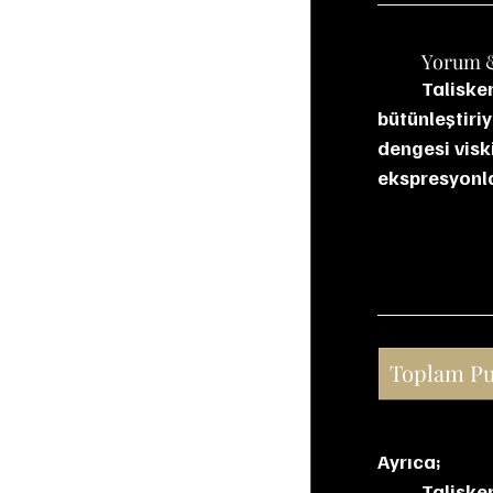
	Yorum 
	Talisker 18, damıtımevinin deniz esintili ve biberli kimliğini olgun fıçı karakteriyle 
bütünleştiriy
dengesi viski
ekspresyonla
Toplam P
Ayrıca;
Taliske