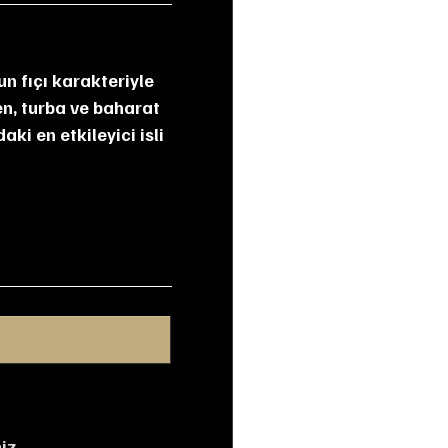
en, turba ve baharat 
ki en etkileyici isli 
iz.