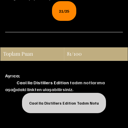
21/25
Toplam Puan
81/100
Ayrıca;
Caol Ila Distillers Edition
 tadım notlarıma 
aşağıdaki linkten ulaşabilirsiniz.
Caol Ila Distillers Edition Tadım Notu