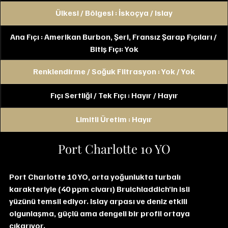
Ülkesi / Bölgesi : İskoçya / Islay
Ana Fıçı : Amerikan Burbon, Şeri, Fransız Şarap Fıçıları / 
Bitiş Fıçı: Yok
Renklendirme / Soğuk Filtrasyon : Yok / Yok
Fıçı Sertliği / Tek Fıçı : Hayır / Hayır
Limitli Üretim : Hayır
Port Charlotte 10 YO
Port Charlotte 10 YO, orta yoğunlukta turbalı 
karakteriyle (40 ppm civarı) Bruichladdich’in isli 
yüzünü temsil ediyor. Islay arpası ve deniz etkili 
olgunlaşma, güçlü ama dengeli bir profil ortaya 
çıkarıyor.