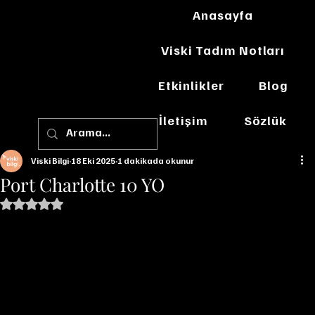
Anasayfa
Viski Tadım Notları
Etkinlikler
Blog
İletişim
Sözlük
Viski Bilgi
18 Eki 2025
1 dakikada okunur
Port Charlotte 10 YO
5 üzerinden NaN yıldız