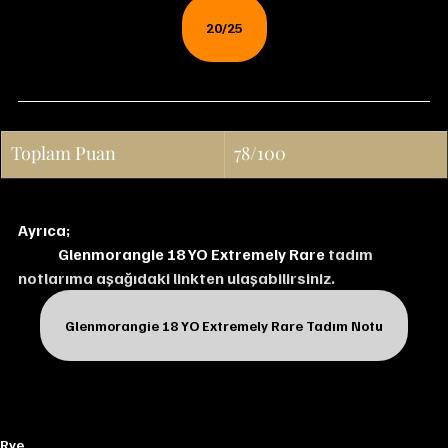
20/25
Toplam Puan
78/100
Ayrıca;
Glenmorangie 18 YO Extremely Rare 
tadım 
notlarıma aşağıdaki linkten ulaşabilirsiniz.
Glenmorangie 18 YO Extremely Rare Tadım Notu
Rye