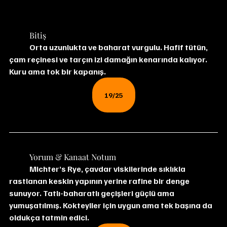
	Bitiş
	Orta uzunlukta ve baharat vurgulu. Hafif tütün, 
çam reçinesi ve tarçın izi damağın kenarında kalıyor. 
Kuru ama tok bir kapanış.
19/25
	Yorum & Kanaat Notum
	Michter’s Rye, çavdar viskilerinde sıklıkla 
rastlanan keskin yapının yerine rafine bir denge 
sunuyor. Tatlı-baharatlı geçişleri güçlü ama 
yumuşatılmış. Kokteyller için uygun ama tek başına da 
oldukça tatmin edici.