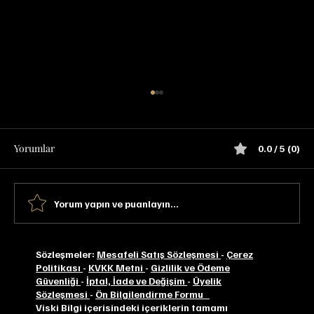
Yorumlar
0.0 / 5 (0)
Yorum yapın ve puanlayın...
Singleton 17 YO Special Release 2020
Sözleşmeler:
Mesafeli Satış Sözleşmesi
-
Çerez
Politikası
-
KVKK Metni
-
Gizlilik ve Ödeme
Tadım Notu
Güvenliği
-
İptal, İade ve Değişim
-
Üyelik
Sözleşmesi
-
Ön Bilgilendirme Formu
Viski Bilgi içerisindeki içeriklerin tamamı