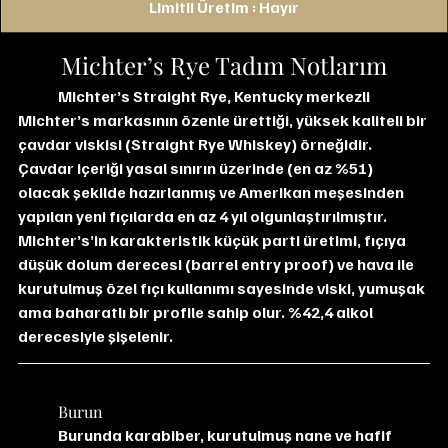
Limitli Üretim : Hayır
Michter’s Rye Tadım Notlarım
Michter’s Straight Rye, Kentucky merkezli 
Michter’s markasının özenle ürettiği, yüksek kaliteli bir 
çavdar viskisi (Straight Rye Whiskey) örneğidir. 
Çavdar içeriği yasal sınırın üzerinde (en az %51) 
olacak şekilde hazırlanmış ve Amerikan meşesinden 
yapılan yeni fıçılarda en az 4 yıl olgunlaştırılmıştır. 
Michter’s’in karakteristik küçük parti üretimi, fıçıya 
düşük dolum derecesi (barrel entry proof) ve hava ile 
kurutulmuş özel fıçı kullanımı sayesinde viski, yumuşak 
ama baharatlı bir profile sahip olur. %42,4 alkol 
derecesiyle şişelenir.
	Burun
	Burunda karabiber, kurutulmuş nane ve hafif 