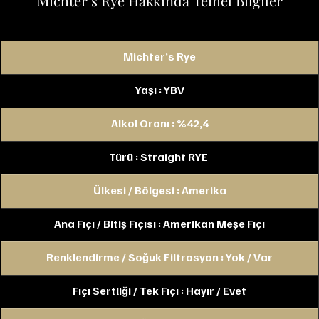
Michter’s Rye Hakkında Temel Bilgiler
Michter’s Rye
Yaşı : YBV
Alkol Oranı : %42,4
Türü : Straight RYE 
Ülkesi / Bölgesi : Amerika
Ana Fıçı / Bitiş Fıçısı : Amerikan Meşe Fıçı
Renklendirme / Soğuk Filtrasyon : Yok / Var
Fıçı Sertliği / Tek Fıçı : Hayır / Evet