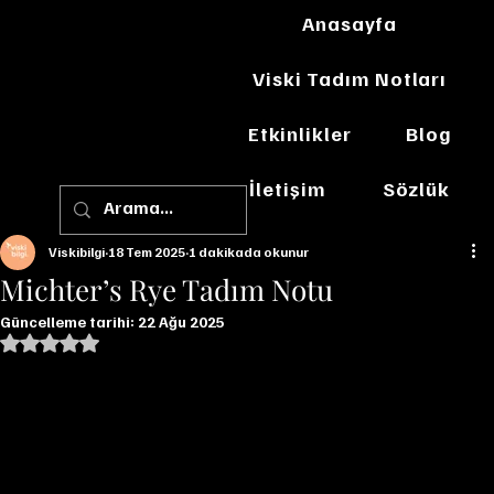
Anasayfa
Viski Tadım Notları
Etkinlikler
Blog
İletişim
Sözlük
Viskibilgi
18 Tem 2025
1 dakikada okunur
Michter’s Rye Tadım Notu
Güncelleme tarihi:
22 Ağu 2025
5 üzerinden NaN yıldız