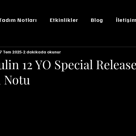
 Tadım Notları
Etkinlikler
Blog
İletişi
7 Tem 2025
2 dakikada okunur
lin 12 YO Special Releas
 Notu
n NaN yıldız