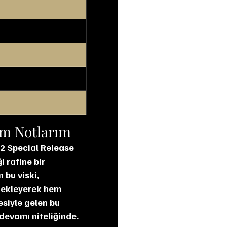
ım Notlarım
22 Special Release 
 rafine bir 
bu viski, 
stekleyerek hem 
siyle gelen bu 
 devamı niteliğinde.