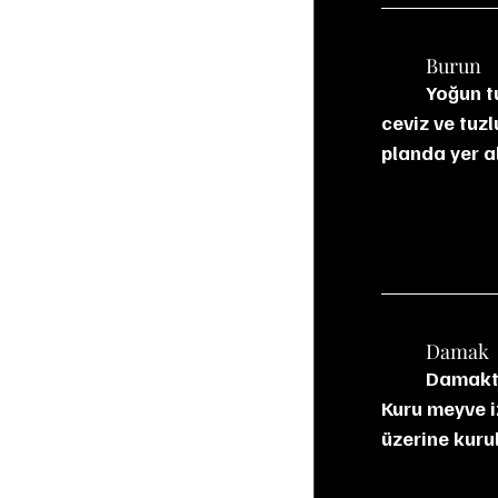
	Burun
	Yoğun turba dumanı ilk anda kendini gösteriyor. Ardından ananas, kavrulmuş 
ceviz ve tuz
planda yer al
	Damak
	Damakta güçlü ve canlı. İs ve sıcak baharat (beyaz biber, zencefil) öne çıkıyor. 
Kuru meyve iz
üzerine kuru