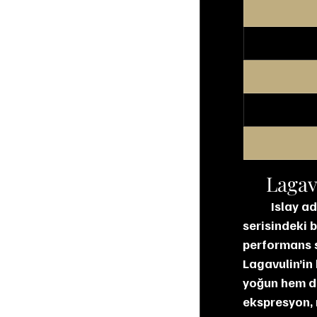
Lagav
Islay a
serisindeki b
performans s
Lagavulin’in
yoğun hem de
ekspresyon, 