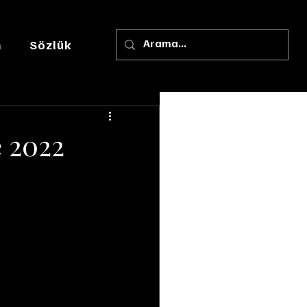
m
Sözlük
e 2022