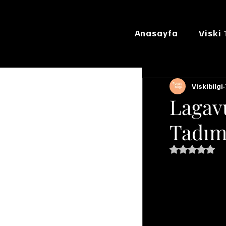
Anasayfa
Viski
Viskibilgi
Lagavu
Tadım
5 üzerinde