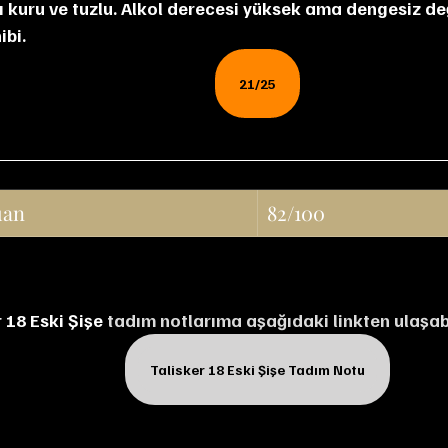
ı kuru ve tuzlu. Alkol derecesi yüksek ama dengesiz deği
ibi.
21/25
uan
82/100
 18 Eski Şişe 
tadım notlarıma aşağıdaki linkten ulaşabi
Talisker 18 Eski Şişe Tadım Notu