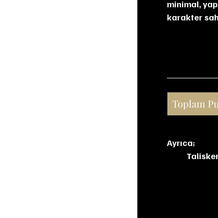
minimal, yap
karakter sah
Toplam P
Ayrıca;
Talisker