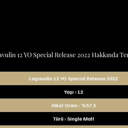
vulin 12 YO Special Release 2022 Hakkında Tem
Lagavulin 12 YO Special Release 2022
Yaşı : 12
Alkol Oranı : %57.3
Türü : Single Malt