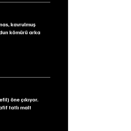
 odun kömürü arka 
if tatlı malt 