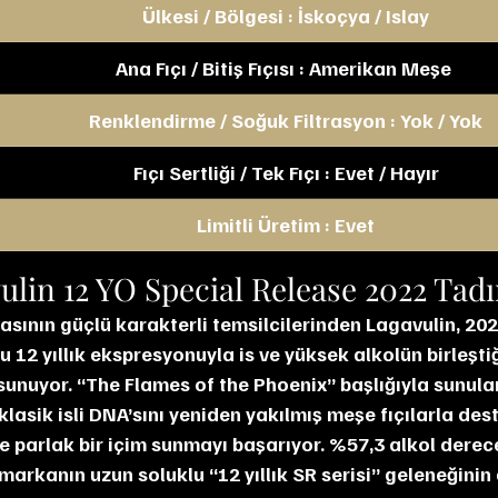
Ülkesi / Bölgesi : İskoçya / Islay
Ana Fıçı / Bitiş Fıçısı : Amerikan Meşe 
Renklendirme / Soğuk Filtrasyon : Yok / Yok
Fıçı Sertliği / Tek Fıçı : Evet / Hayır
Limitli Üretim : Evet
ulin 12 YO Special Release 2022 Tad
dasının güçlü karakterli temsilcilerinden Lagavulin, 20
u 12 yıllık ekspresyonuyla is ve yüksek alkolün birleştiği
unuyor. “The Flames of the Phoenix” başlığıyla sunulan 
 klasik isli DNA’sını yeniden yakılmış meşe fıçılarla de
 parlak bir içim sunmayı başarıyor. %57,3 alkol derece
markanın uzun soluklu “12 yıllık SR serisi” geleneğinin