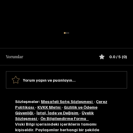
Yorumlar
0.0 / 5 (0)
Yorum yapın ve puanlayın...
Jack Daniel's Gentleman Jack Tadım Notu
Sözleşmeler:
Mesafeli Satış Sözleşmesi
-
Çerez
Politikası
-
KVKK Metni
-
Gizlilik ve Ödeme
Güvenliği
-
İptal, İade ve Değişim
-
Üyelik
Sözleşmesi
-
Ön Bilgilendirme Formu
Viski Bilgi içerisindeki içeriklerin tamamı
kişiseldir. Paylaşımlar herhangi bir şekilde