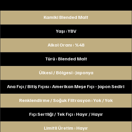
Kamiki Blended Malt
Yaşı : YBV
Alkol Oranı : %48
Türü : Blended Malt
Ülkesi / Bölgesi : Japonya
Ana Fıçı / Bitiş Fıçısı : Amerikan Meşe Fıçı - Japon Sediri 
Renklendirme / Soğuk Filtrasyon : Yok / Yok
Fıçı Sertliği / Tek Fıçı : Hayır / Hayır
Limitli Üretim : Hayır