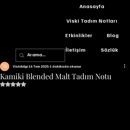
Anasayfa
Viski Tadım Notları
Etkinlikler
Blog
İletişim
Sözlük
Viskibilgi
16 Tem 2025
1 dakikada okunur
Kamiki Blended Malt Tadım Notu
5 üzerinden NaN yıldız