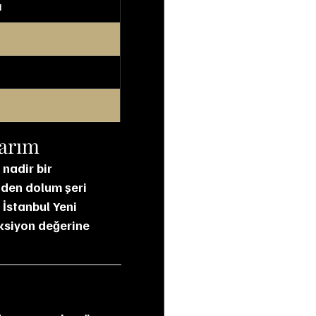
ı
larım
 nadir bir 
iden dolum şeri 
 İstanbul Yeni 
ksiyon değerine 