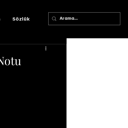
m
Sözlük
Notu