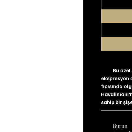
Bu özel 
ekspresyon o
fıçısında olg
Havalimanı’n
sahip bir şişe
	Burun