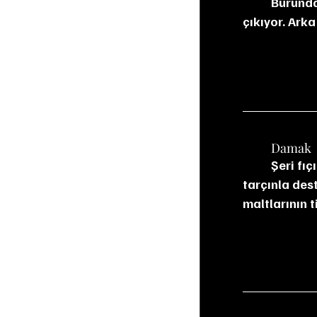
	Burunda bal, vanilya, kurutulmuş kayısı ve hafif kavrulmuş badem aromaları öne 
çıkıyor. Ark
	Damak
	Şeri fıçılarından gelen kuru üzüm, incir ve karamel tatları belirgin. Vanilya ve 
tarçınla dest
maltlarının t