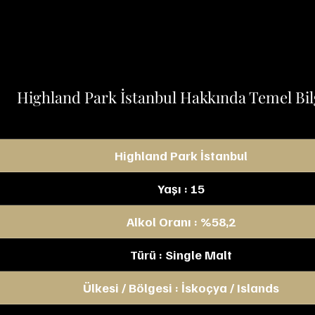
Highland Park İstanbul Hakkında Temel Bil
Highland Park İstanbul
Yaşı : 15
Alkol Oranı : %58,2
Türü : Single Malt
Ülkesi / Bölgesi : İskoçya / Islands