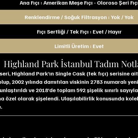
Ana Fıçı : Amerikan Meşe Fıçı - Oloroso Şeri Fıç
Renklendirme / Soğuk Filtrasyon : Yok / Yok
Fıçı Sertliği / Tek Fıçı : Evet / Hayır
Limitli Üretim : Evet
Highland Park İstanbul Tadım Not
seri, Highland Park’ın Single Cask (tek fıçı) serisine ait
lup, 2002 yılında damıtılan viskinin 2783 numaralı yen
unlaştırıldı ve 2018’de toplam 592 şişelik sınırlı sayıyla
a özel olarak şişelendi. Ulaşılabilirlik konusunda kole
.