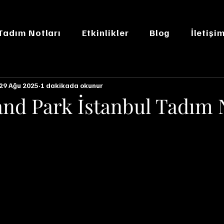
 Tadım Notları
Etkinlikler
Blog
İletişi
29 Ağu 2025
1 dakikada okunur
and Park İstanbul Tadım 
n NaN yıldız