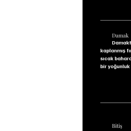
	Damak
	Damakta ipeksi bir yapı ve ciddi bir koyuluk var. Bitter çikolata, karamelle 
kaplanmış fı
sıcak baharat
bir yoğunluk
	Bitiş