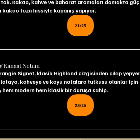
ru kakao tozu hissiyle kapanış yapıyor.
21/25
& Kanaat Notum
olataya, kahveye ve koyu notalara tutkusu olanlar için b
 hem modern hem klasik bir duruşa sahip.
23/25