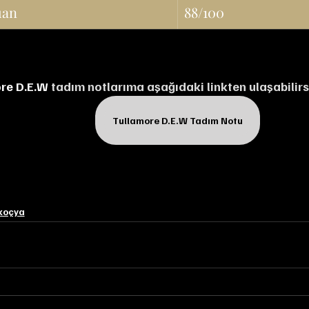
uan
88/100
re D.E.W
 tadım notlarıma aşağıdaki linkten ulaşabilirs
Tullamore D.E.W Tadım Notu
koçya