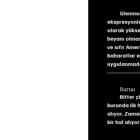
	Glenmorangie Signet, damıtımevinin sınırlarını zorladığı en özgün 
ekspresyonlar
olarak yükse
beyanı olmasa
ve sıfır Amer
baharatlar e
uygulanmada
	Burun
	Bitter çikolata, espresso ve kavrulmuş kahve çekirdeği gibi koyu aromalar 
burunda ilk h
alıyor. Zama
bir hal alıyor