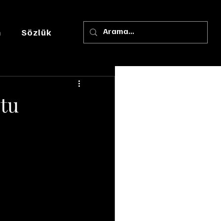
m
Sözlük
tu