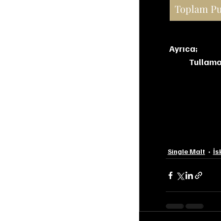
Toplam P
Ayrıca;
Tullamo
Single Malt
İs