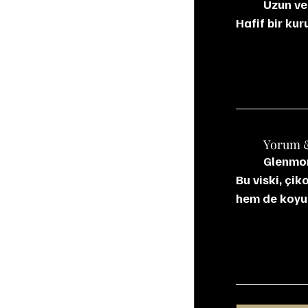
	Uzun ve tok. Kakao, kahve ve baharat aromaları damakta güçlü bir iz bırakıyor. 
Hafif bir ku
	Yorum 
	Glenmorangie Signet, klasik Highland çizgisinden çıkıp yepyeni bir dünya kuruyor. 
Bu viski, çik
hem de koyu;