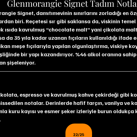
Glenmorangie Signet Tadım Notl
dan biri. Reçetesi sır gibi saklansa da, viskinin temel
k ısıda kavrulmuş “chocolate malt” yani çikolata maltı 
 da 35 yıla kadar uzanan fıçıların kullanıldığı ifade ed
ikan meşe fıçılarıyla yapılan olgunlaştırma, viskiye koy
şliğinde bir yapı kazandırıyor. %46 alkol oranına sahip
n şişeleniyor.
issedilen notalar. Derinlerde hafif tarçın, vanilya ve k
nla kuru kayısı ve esmer şeker izleriyle burun oldukça
.
22/25