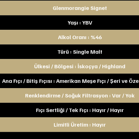
Glenmorangie Signet
Yaşı : YBV
Alkol Oranı : %46
Türü : Single Malt
Ülkesi / Bölgesi : İskoçya / Highland
Ana Fıçı / Bitiş Fıçısı : Amerikan Meşe Fıçı / Şeri ve Özel
Renklendirme / Soğuk Filtrasyon : Var / Yok
Fıçı Sertliği / Tek Fıçı : Hayır / Hayır
Limitli Üretim : Hayır