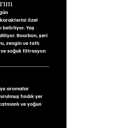
arım
 karakterini özel 
belirliyor. Yaş 
iliyor. Bourbon, şeri 
u, zengin ve tatlı 
 ve soğuk filtrasyon 
avrulmuş fındık yer 
 katmanlı ve yoğun 