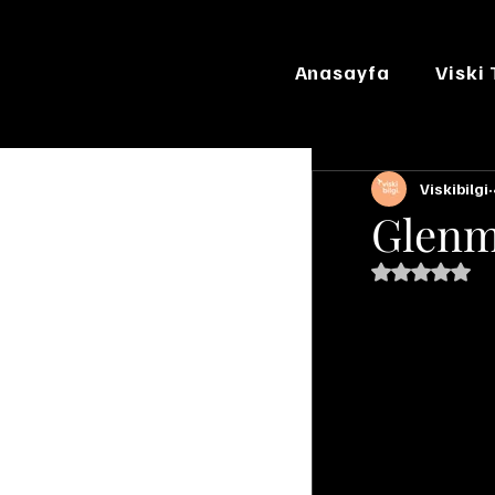
Anasayfa
Viski
Viskibilgi
Glenm
5 üzerinde