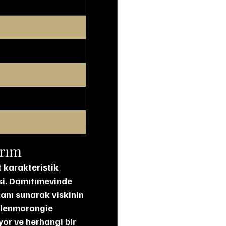
arım
si. Damıtımevinde 
anı sunarak viskinin 
Glenmorangie 
yor ve herhangi bir 