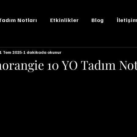
 Tadım Notları
Etkinlikler
Blog
İletişi
1 Tem 2025
1 dakikada okunur
orangie 10 YO Tadım No
n NaN yıldız