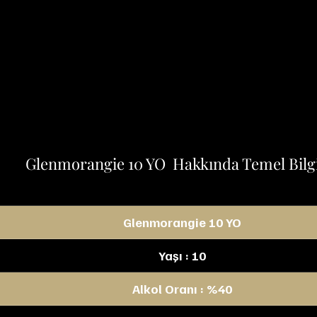
Glenmorangie 10 YO  Hakkında Temel Bilg
Glenmorangie 10 YO
Yaşı : 10
Alkol Oranı : %40