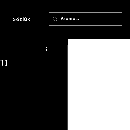
m
Sözlük
tu