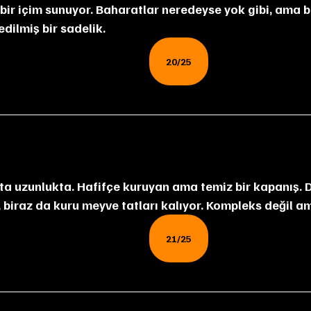
bir içim sunuyor. Baharatlar neredeyse yok gibi, ama bu 
 edilmiş bir sadelik.
20/25
, biraz da kuru meyve tatları kalıyor. Kompleks değil am
21/25