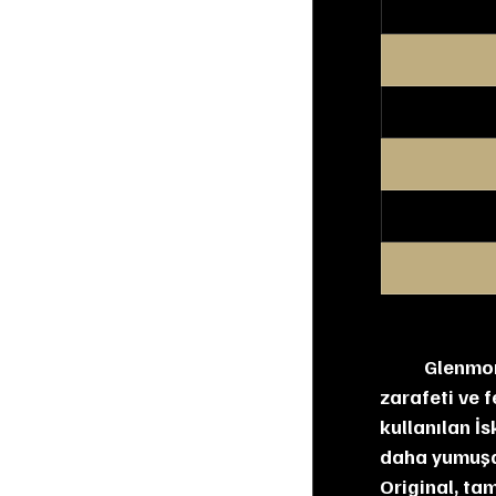
	Glenmorangie’nin 10 yıllık ekspresyonu, Highland bölgesine ait karakteristik 
zarafeti ve 
kullanılan İ
daha yumuşak
Original, ta