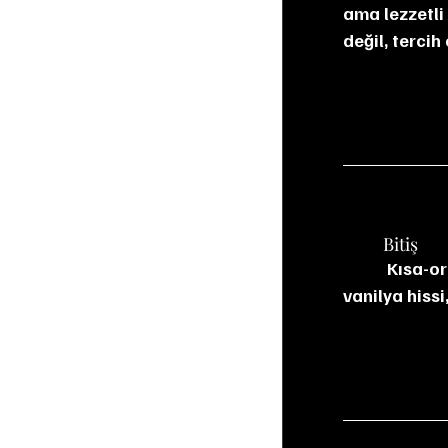
ama lezzetli 
değil, tercih
	Bitiş
	 Kısa-orta uzunlukta. Hafifçe kuruyan ama temiz bir kapanış. Damakta hafif bir 
vanilya hissi