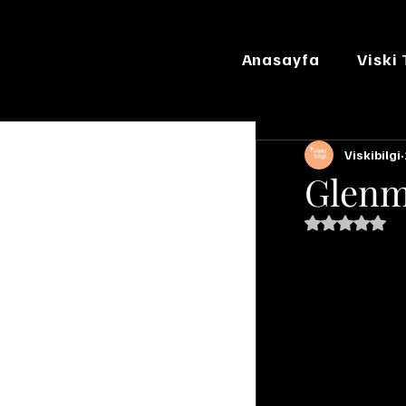
Anasayfa
Viski
Viskibilgi
Glenm
5 üzerinde