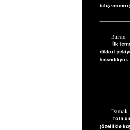
bitiş verme 
	Burun
	 İlk temas oldukça hafif. Vanilya, olgun muz, beyaz şeftali ve portakal çiçeği 
dikkat çekiy
hissediliyor.
	Damak
	 Tatlı bir başlangıç ve dengeli. Vanilya , meşe  ve yumuşak meyve notaları 
(özellikle ka