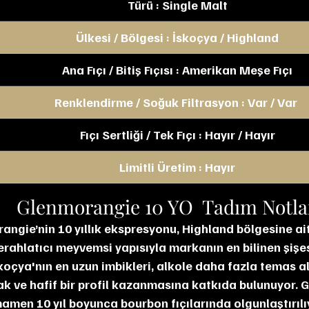
Türü : Single Malt
Ülkesi / Bölgesi : İskoçya / Highland
Ana Fıçı / Bitiş Fıçısı : Amerikan Meşe Fıçı
Renklendirme / Soğuk Filtrasyon : Var / Var 
Fıçı Sertliği / Tek Fıçı : Hayır / Hayır
Limitli Üretim : Hayır
Glenmorangie 10 YO  Tadım Notl
ferahlatıcı meyvemsi yapısıyla markanın en bilinen şişe
skoçya'nın en uzun imbikleri, alkole daha fazla temas al
 ve hafif bir profil kazanmasına katkıda bulunuyor. 
mamen 10 yıl boyunca bourbon fıçılarında olgunlaştırılı