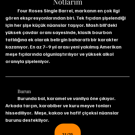
Notlarım
	Four Roses Single Barrel, markanın en çok ilgi 
gören ekspresyonlarından biri. Tek fıçıdan şişelendiği 
için her şişe küçük nüanslar taşıyor. Mash bill’deki 
yüksek çavdar oranı sayesinde, klasik bourbon 
tatlılığına ek olarak belirgin baharatlı bir karakter 
kazanıyor. En az 7–9 yıl arası yeni yakılmış Amerikan 
meşe fıçılarında olgunlaştırılıyor ve yüksek alkol 
oranıyla şişeleniyor.
	Burun
	Burunda bal, karamel ve vanilya öne çıkıyor. 
Arkada tarçın, karabiber ve kuru meyve tonları 
hissediliyor.  Meşe, kakao ve hafif çiçeksi nüanslar 
burunu destekliyor.
21/25