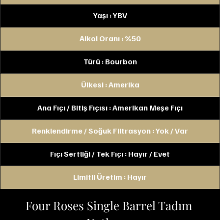
Yaşı : YBV
Alkol Oranı : %50
Türü : Bourbon
Ülkesi : Amerika
Ana Fıçı / Bitiş Fıçısı : Amerikan Meşe Fıçı
Renklendirme / Soğuk Filtrasyon : Yok / Var
Fıçı Sertliği / Tek Fıçı : Hayır / Evet
Limitli Üretim : Hayır
Four Roses Single Barrel Tadım 