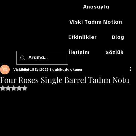
Anasayfa
Viski Tadım Notları
Etkinlikler
Blog
İletişim
Sözlük
Viskibilgi
18 Eyl 2025
1 dakikada okunur
Four Roses Single Barrel Tadım Notu
5 üzerinden NaN yıldız