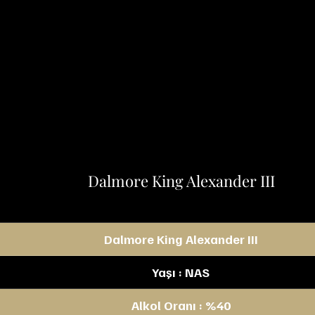
Dalmore King Alexander III
Dalmore King Alexander III
Yaşı : NAS
Alkol Oranı : %40