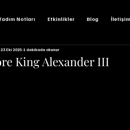
 Tadım Notları
Etkinlikler
Blog
İletişi
23 Eki 2025
1 dakikada okunur
re King Alexander III
n NaN yıldız