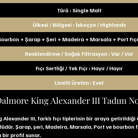
Türü : Single Malt
Ülkesi / Bölgesi : İskoçya / Highlands
 Bourbon + Şarap + Şeri + Madeira + Marsala + Port Fıçıla
Renklendirme / Soğuk Filtrasyon : Var / Var
Fıçı Sertliği / Tek Fıçı : Hayır / Hayır
Limitli Üretim : Evet
almore King Alexander III Tadım N
Alexander III, farklı fıçı tiplerinin bir araya getirildiğ
lüdür. Şarap, şeri, Madeira, Marsala, Port ve bourbon fı
bir profil sunar.