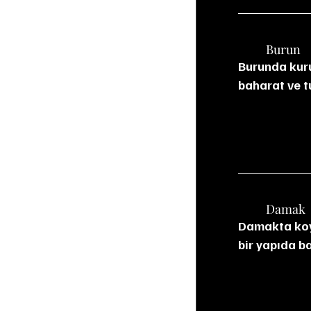
	Burun
Burunda kuru
baharat ve t
	Damak
Damakta koyu
bir yapıda b