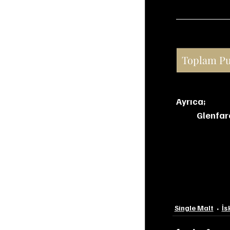
Toplam P
Ayrıca;
Glenfar
Single Malt
İs