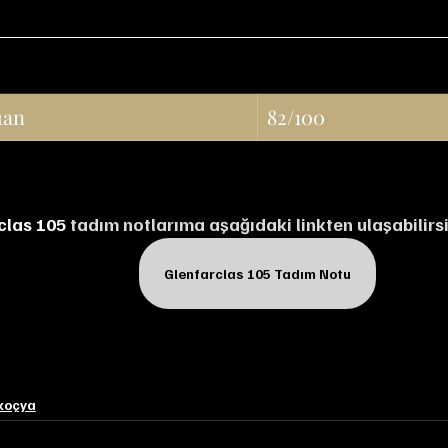
uan
82/100
clas 105
 tadım notlarıma aşağıdaki linkten ulaşabilirsi
Glenfarclas 105 Tadım Notu
koçya