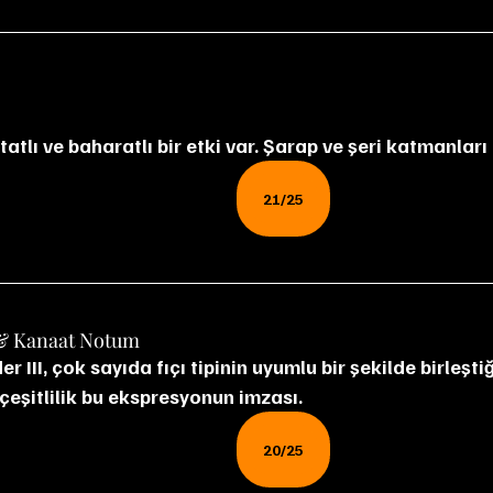
 tatlı ve baharatlı bir etki var. Şarap ve şeri katmanlar
21/25
& Kanaat Notum
r III, çok sayıda fıçı tipinin uyumlu bir şekilde birleşti
 çeşitlilik bu ekspresyonun imzası.
20/25