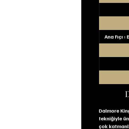
Ana Fıçı :
D
Dalmore King 
tekniğiyle ün
çok katmanlı 