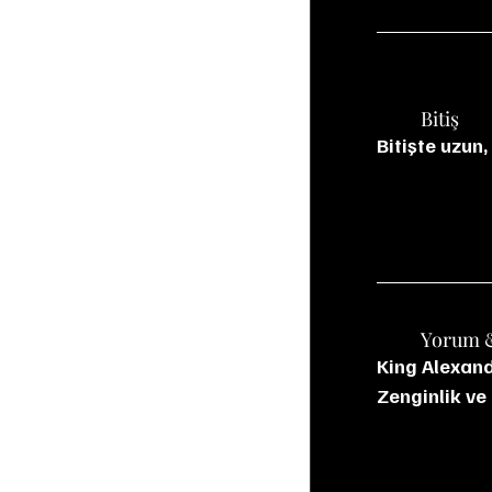
	Bitiş
Bitişte uzun,
	Yorum 
King Alexande
Zenginlik ve