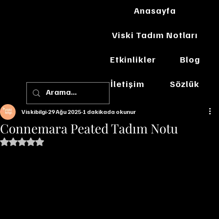
Anasayfa
Viski Tadım Notları
Etkinlikler
Blog
İletişim
Sözlük
Viskibilgi
29 Ağu 2025
1 dakikada okunur
Connemara Peated Tadım Notu
5 üzerinden NaN yıldız