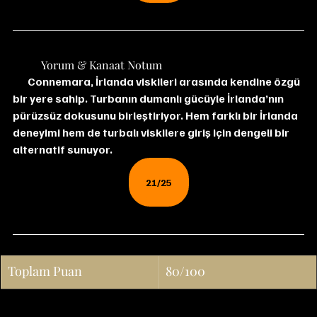
	Yorum & Kanaat Notum
Connemara, İrlanda viskileri arasında kendine özgü 
bir yere sahip. Turbanın dumanlı gücüyle İrlanda’nın 
pürüzsüz dokusunu birleştiriyor. Hem farklı bir İrlanda 
deneyimi hem de turbalı viskilere giriş için dengeli bir 
alternatif sunuyor.
21/25
Toplam Puan
80/100