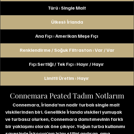
Türü : Single Malt
Ülkesi: İrlanda
Ana Fıçı : Amerikan Meşe Fıçı 
Renklendirme / Soğuk Filtraston : Var / Var
Fıçı Sertliği / Tek Fıçı : Hayır / Hayır 
Limitli Üretim : Hayır 
Connemara Peated Tadım Notlarım
        Connemara, İrlanda’nın nadir turbalı single malt 
viskilerinden biri. Genellikle İrlanda viskileri yumuşak 
ve turbasız olurken, Connemara damıtımevinin farklı 
bir yaklaşımı olarak öne çıkıyor. Yoğun turba kullanımı 
sayesinde İskoçya’nın Islay stilini andıran, ama 