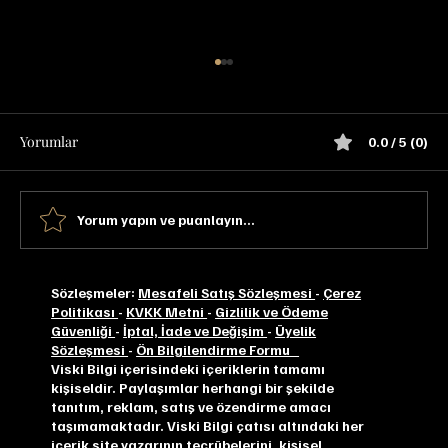
Yorumlar
0.0 / 5 (0)
Yorum yapın ve puanlayın...
Dimple Golden Selection Tadım Notu
Sözleşmeler:
Mesafeli Satış Sözleşmesi
-
Çerez
Politikası
-
KVKK Metni
-
Gizlilik ve Ödeme
Güvenliği
-
İptal, İade ve Değişim
-
Üyelik
Sözleşmesi
-
Ön Bilgilendirme Formu
Viski Bilgi içerisindeki içeriklerin tamamı
kişiseldir. Paylaşımlar herhangi bir şekilde
tanıtım, reklam, satış ve özendirme amacı
taşımamaktadır. Viski Bilgi çatısı altındaki her
içerik site yazarının tecrübelerini, kişisel