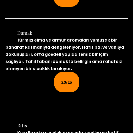
	Damak
	 Kırmızı elma ve armut aromaları yumuşak bir 
baharat katmanıyla dengeleniyor. Hafif bal ve vanilya 
dokunuşları, orta gövdeli yapıda temiz bir içim 
sağlıyor. Tahıl tabanı damakta belirgin ama rahatsız 
etmeyen bir sıcaklık bırakıyor.
20/25
	Bitiş
	Kısa ile orta uzunluk arasında, vanilya ve hafif 