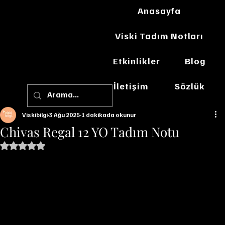
Anasayfa
Viski Tadım Notları
Etkinlikler
Blog
İletişim
Sözlük
Viskibilgi
3 Ağu 2025
1 dakikada okunur
Chivas Regal 12 YO Tadım Notu
5 üzerinden NaN yıldız