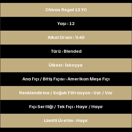
Chivas Regal 12 YO
Yaşı : 12
Alkol Oranı : %40
Türü : Blended
Ülkesi : İskoçya 
Ana Fıçı / Bitiş Fıçısı : Amerikan Meşe Fıçı
Renklendirme / Soğuk Filtrasyon : Var / Var
Fıçı Sertliği / Tek Fıçı : Hayır / Hayır
Limitli Üretim : Hayır