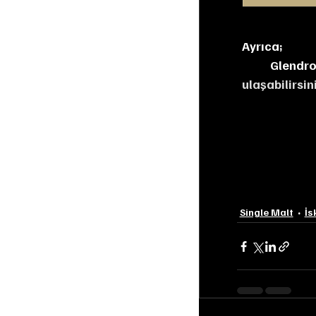
Ayrıca;
Glendro
ulaşabilirsin
Single Malt
İs