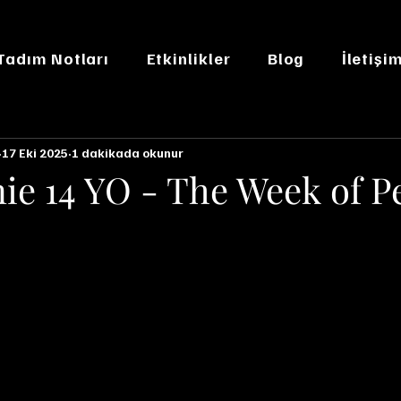
 Tadım Notları
Etkinlikler
Blog
İletişi
17 Eki 2025
1 dakikada okunur
ie 14 YO - The Week of P
n NaN yıldız