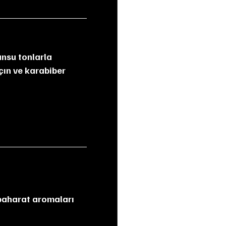
nsu tonlarla 
çın ve karabiber 
e baharat aromaları 