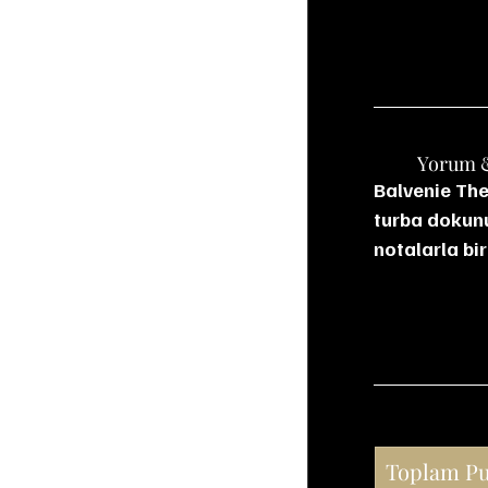
	Yorum 
Balvenie The 
turba dokunuş
notalarla bi
Toplam P