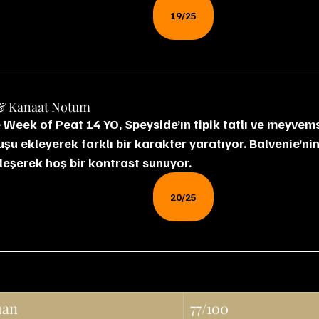
19/25
& Kanaat Notum
Week of Peat 14 YO, Speyside’ın tipik tatlı ve meyvemsi
u ekleyerek farklı bir karakter yaratıyor. Balvenie’nin 
rleşerek hoş bir kontrast sunuyor.
20/25
uan
77/100