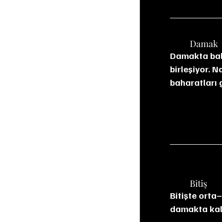
	Damak
Damakta bal,
birleşiyor. N
baharatları 
	Bitiş
Bitişte orta–
damakta kal