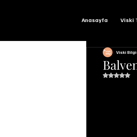
Anasayfa
Viski
Viski Bilgi
Balven
5 üzerinde