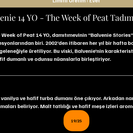
Limitli Üretim : Evet
enie 14 YO - The Week of Peat Tadı
 Week of Peat 14 YO, damıtımevinin “Balvenie Stories” 
syonlarından biri. 2002’den itibaren her yıl bir hafta 
eleneğiyle üretiliyor. Bu viski, Balvenie’nin karakterist
hafif dumanlı ve odunsu nüanslarla birleştiriyor.
 vanilya ve hafif turba dumanı öne çıkıyor. Arkadan nar
aları beliriyor. Malt tatlılığı ve hafif meşe izleri ar
19/25