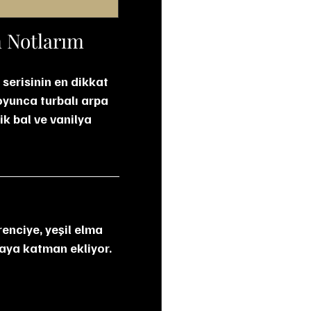
m Notlarım
serisinin en dikkat 
boyunca turbalı arpa 
ik bal ve vanilya 
enciye, yeşil elma 
omaya katman ekliyor.