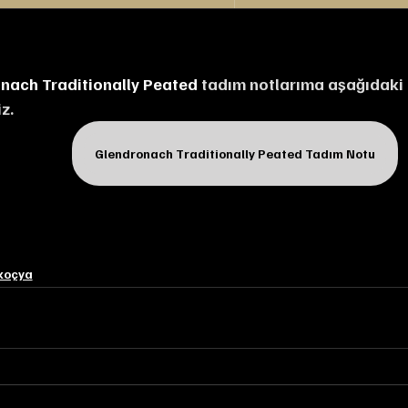
nach Traditionally Peated
 tadım notlarıma aşağıdaki 
iz.
Glendronach Traditionally Peated Tadım Notu
koçya