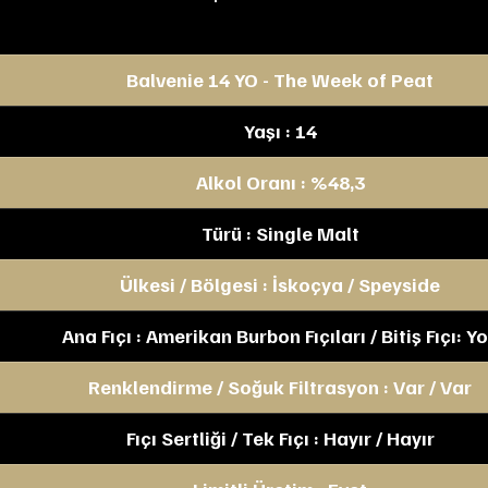
Balvenie 14 YO - The Week of Peat
Yaşı : 14
Alkol Oranı : %48,3
Türü : Single Malt
Ülkesi / Bölgesi : İskoçya / Speyside
Ana Fıçı : Amerikan Burbon Fıçıları / Bitiş Fıçı: Y
Renklendirme / Soğuk Filtrasyon : Var / Var
Fıçı Sertliği / Tek Fıçı : Hayır / Hayır