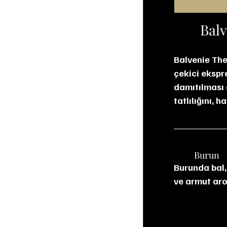
Balv
Balvenie The
çekici ekspre
damıtılması g
tatlılığını, 
	Burun
Burunda bal,
ve armut arom