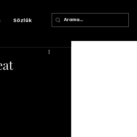
m
Sözlük
eat