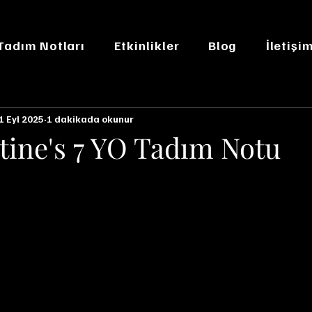
 Tadım Notları
Etkinlikler
Blog
İletişi
1 Eyl 2025
1 dakikada okunur
tine's 7 YO Tadım Notu
n NaN yıldız