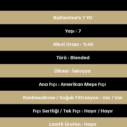
Ballantine's 7 YO
Yaşı : 7
Alkol Oranı : %40
Türü : Blended
Ülkesi : İskoçya 
Ana Fıçı : Amerikan Meşe Fıçı 
Renklendirme / Soğuk Filtrasyon : Var / Var
Fıçı Sertliği / Tek Fıçı : Hayır / Hayır
Limitli Üretim : Hayır