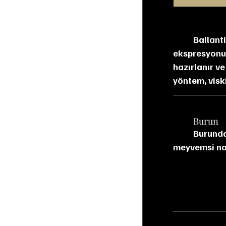
Ballant
ekspresyonud
hazırlanır ve
yöntem, visk
	Burun
	Burunda vanilya ve karamel tatlılığı öne çıkıyor. Arkada elma, armut ve muz gibi 
meyvemsi not