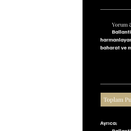
	Yorum 
	Ballantine’s 7 Bourbon Finish, tatlı ve meyvemsi karakteri bourbon etkisiyle 
harmanlayan 
baharat ve me
Toplam P
Ayrıca;
Ballanti