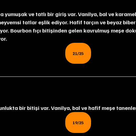
meyvemsi tatlar eşlik ediyor. Hafif tarçın ve beyaz bibe
lıyor. Bourbon fıçı bitişinden gelen kavrulmuş meşe dok
or.
21/25
unlukta bir bitişi var. Vanilya, bal ve hafif meşe tanenl
19/25