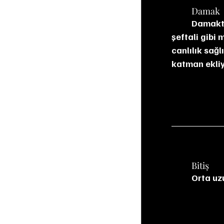
	Damak
	Damakta yumuşak ve tatlı bir giriş var. Vanilya, bal ve karamel tatlılığına muz ve 
şeftali gibi 
canlılık sağ
katman ekliy
	Bitiş
	Orta uz