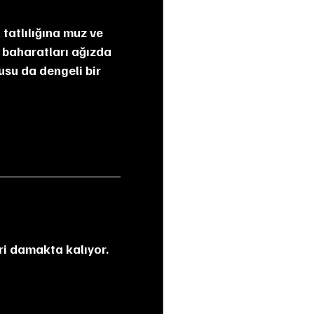
r baharatları ağızda 
usu da dengeli bir 
eri damakta kalıyor.