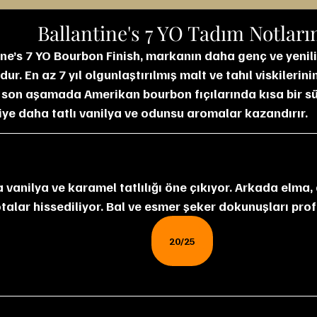
Ballantine's 7 YO Tadım Notlar
ine’s 7 YO Bourbon Finish, markanın daha genç ve yenili
ur. En az 7 yıl olgunlaştırılmış malt ve tahıl viskileri
 son aşamada Amerikan bourbon fıçılarında kısa bir süre
iye daha tatlı vanilya ve odunsu aromalar kazandırır.
alar hissediliyor. Bal ve esmer şeker dokunuşları profi
20/25