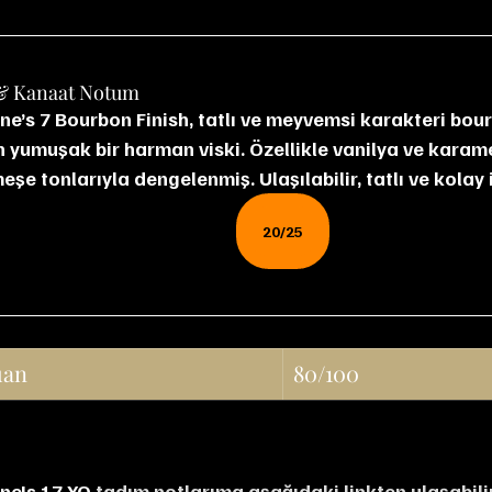
& Kanaat Notum
yumuşak bir harman viski. Özellikle vanilya ve karamelin
şe tonlarıyla dengelenmiş. Ulaşılabilir, tatlı ve kolay 
20/25
uan
80/100
ne's 17 YO 
tadım notlarıma aşağıdaki linkten ulaşabilir