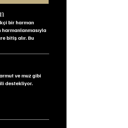
ım
kçi bir harman 
nin harmanlanmasıyla 
 bitiş alır. Bu 
li destekliyor.