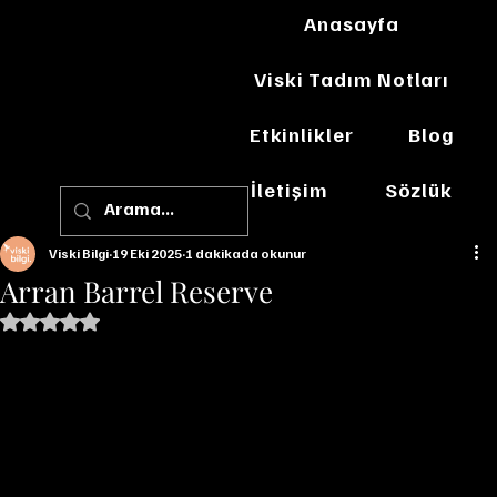
Anasayfa
Viski Tadım Notları
Etkinlikler
Blog
İletişim
Sözlük
Viski Bilgi
19 Eki 2025
1 dakikada okunur
Arran Barrel Reserve
5 üzerinden NaN yıldız