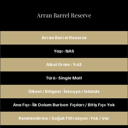
Arran Barrel Reserve
Arran Barrel Reserve
Yaşı : NAS
Alkol Oranı : %43
Türü : Single Malt
Ülkesi / Bölgesi : İskoçya / Islands
Ana Fıçı : İlk Dolum Burbon  Fıçıları / Bitiş Fıçı: Yok
Renklendirme / Soğuk Filtrasyon : Yok / Var