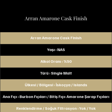
Arran Amarone Cask Finish
Arran Amarone Cask Finish
Yaşı : NAS
Alkol Oranı : %50
Türü : Single Malt
Ülkesi / Bölgesi : İskoçya / Islands
Ana Fıçı : Burbon Fıçıları / Bitiş Fıçı: Amarone Şarap Fıçıları
Renklendirme / Soğuk Filtrasyon : Yok / Yok