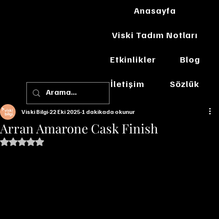
Anasayfa
Viski Tadım Notları
Etkinlikler
Blog
İletişim
Sözlük
Viski Bilgi
22 Eki 2025
1 dakikada okunur
Arran Amarone Cask Finish
5 üzerinden NaN yıldız