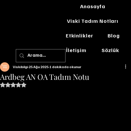
Anasayfa
Viski Tadım Notları
Etkinlikler
Blog
İletişim
Sözlük
Viskibilgi
25 Ağu 2025
1 dakikada okunur
Ardbeg AN OA Tadım Notu
5 üzerinden NaN yıldız