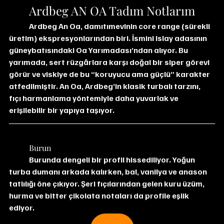
Ardbeg AN OA Tadım Notlarım
Ardbeg An Oa, damıtımevinin core range (sürekli 
üretim) ekspresyonlarından biri. İsmini Islay adasının 
güneybatısındaki Oa Yarımadası’ndan alıyor. Bu 
yarımada, sert rüzgârlara karşı doğal bir siper görevi 
görür ve viskiye de bu “koruyucu ama güçlü” karakter 
atfedilmiştir. An Oa, Ardbeg’in klasik turbalı tarzını, 
fıçı harmanlama yöntemiyle daha yuvarlak ve 
erişilebilir bir yapıya taşıyor.
	Burun
	Burunda dengeli bir profil hissediliyor. Yoğun 
turba dumanı arkada kalırken, bal, vanilya ve anason 
tatlılığı öne çıkıyor. Şeri fıçılarından gelen kuru üzüm, 
hurma ve bitter çikolata notaları da profile eşlik 
ediyor.