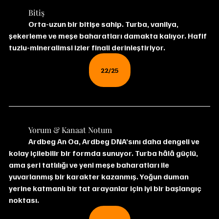
	Bitiş
	Orta-uzun bir bitişe sahip. Turba, vanilya, 
şekerleme ve meşe baharatları damakta kalıyor. Hafif 
tuzlu-mineralimsi izler finali derinleştiriyor.
22/25
	Yorum & Kanaat Notum
	Ardbeg An Oa, Ardbeg DNA’sını daha dengeli ve 
kolay içilebilir bir formda sunuyor. Turba hâlâ güçlü, 
ama şeri tatlılığı ve yeni meşe baharatları ile 
yuvarlanmış bir karakter kazanmış. Yoğun duman 
yerine katmanlı bir tat arayanlar için iyi bir başlangıç 
noktası.