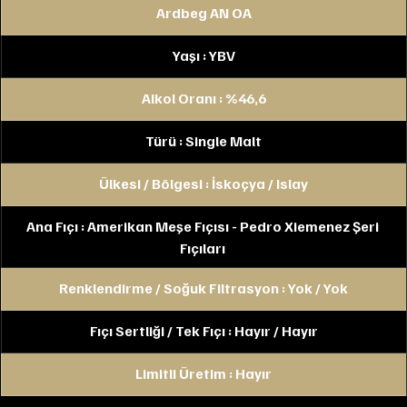
Ardbeg AN OA
Yaşı : YBV
Alkol Oranı : %46,6
Türü : Single Malt
Ülkesi / Bölgesi : İskoçya / Islay
Ana Fıçı : Amerikan Meşe Fıçısı - Pedro Xiemenez Şeri 
Fıçıları 
Renklendirme / Soğuk Filtrasyon : Yok / Yok
Fıçı Sertliği / Tek Fıçı : Hayır / Hayır
Limitli Üretim : Hayır