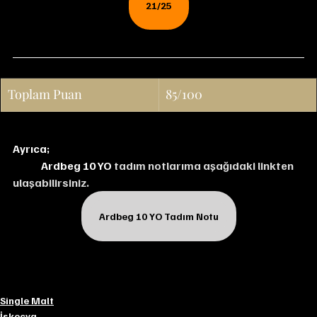
21/25
Toplam Puan
85/100
Ayrıca;
Ardbeg 10 YO 
tadım notlarıma aşağıdaki linkten 
ulaşabilirsiniz.
Ardbeg 10 YO Tadım Notu
Single Malt
İskoçya