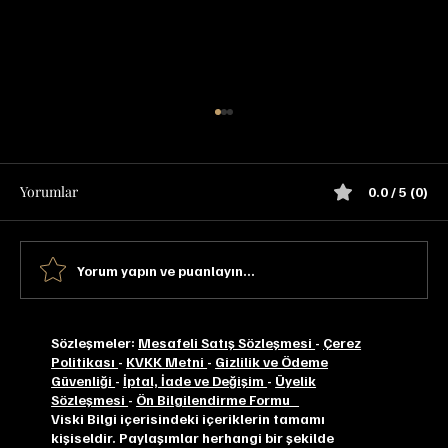
Yorumlar
0.0 / 5 (0)
Yorum yapın ve puanlayın...
Oban Distiller's Edition Tadım Notu
Sözleşmeler:
Mesafeli Satış Sözleşmesi
-
Çerez
Politikası
-
KVKK Metni
-
Gizlilik ve Ödeme
Güvenliği
-
İptal, İade ve Değişim
-
Üyelik
Sözleşmesi
-
Ön Bilgilendirme Formu
Viski Bilgi içerisindeki içeriklerin tamamı
kişiseldir. Paylaşımlar herhangi bir şekilde