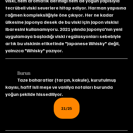
viski, hem aromatik derinliği hem de yoğun yapısıyla 
tecrübeli viski severlere hitap ediyor. Harman yapısına 
rağmen kompleksliğiyle öne çıkıyor. Her ne kadar 
ülkesine Japonya desek de bu viski için Japon viskisi 
ibaresini kullanamıyoru. 2021 yılında Japonya'nın yeni 
uygulamaya başladığı viski regülasyonları sebebiyle 
artık bu viskinin etiketinde "Japanese Whisky" değil, 
yalnızca "Whisky" yazıyor.
	Burun
	Taze baharatlar (tarçın, kakule), kurutulmuş 
kayısı, hafif isli meşe ve vanilya notaları burunda 
yoğun şekilde hissediliyor.
21/25