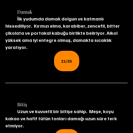
	Damak
	İlk yudumda damak dolgun ve katmanlı 
hissediliyor.  Kırmızı elma, karabiber, zencefil, bitter 
çikolata ve portakal kabuğu birlikte beliriyor. Alkol 
yüksek ama iyi entegre olmuş, damakta sıcaklık 
yaratıyor.
21/25
	Bitiş
	Uzun ve kuvvetli bir bitişe sahip.  Meşe, koyu 
kakao ve hafif tütün tonları damağı uzun süre terk 
etmiyor.