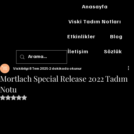
Anasayfa
Viski Tadım Notları
Etkinlikler
Blog
İletişim
Sözlük
Viskibilgi
8 Tem 2025
2 dakikada okunur
Mortlach Special Release 2022 Tadım
Notu
5 üzerinden NaN yıldız