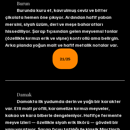
	Burun
	Burunda kuru et, kavrulmuş ceviz ve bitter 
çikolata hemen öne çıkıyor. Ardından hafif yaban 
mersini, siyah üzüm, deri ve meşe baharatları 
hissediliyor. Şarap fıçısından gelen meyvemsi tonlar 
(özellikle kırmızı erik ve vişne) kontrollü ama belirgin. 
Arka planda yoğun malt ve hafif metalik notalar var.
21/25
	Damak
	Damakta ilk yudumda derin ve yağlı bir karakter 
var. Etli malt profili, karamelize kırmızı meyveler, 
kakao ve kara biberle dengeleniyor. Hafifçe fermente 
meyve izleri — özellikle siyah erik likörü — gövdeli bir 
yapı yaratıyor. Şarap fıçısı tatlılığı ile klasik Mortlach 