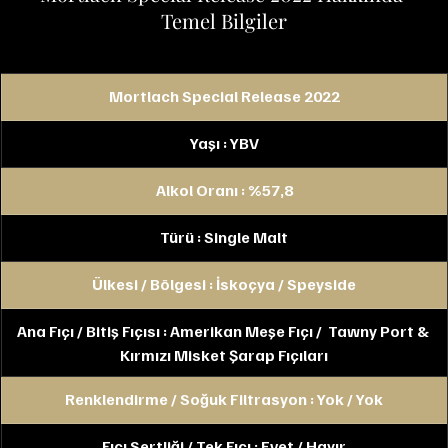
Temel Bilgiler
Mortlach Special Release 2022
Yaşı : YBV
Alkol Oranı : %57,8
Türü : Single Malt
Ülkesi / Bölgesi : İskoçya / Speyside
Ana Fıçı / Bitiş Fıçısı : Amerikan Meşe Fıçı /  
Tawny Port & 
Kırmızı Misket Şarap Fıçıları
Renklendirme / Soğuk Filtrasyon : Yok / Yok
Fıçı Sertliği / Tek Fıçı : Evet / Hayır