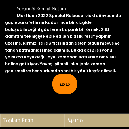
	Yorum & Kanaat Notum
	Mortlach 2022 Special Release, viski dünyasında 
güçle zarafetin ne kadar ince bir çizgide 
buluşabileceğini gösteren başarılı bir örnek. 2,81 
damıtım tekniğiyle elde edilen klasik “etli” yapının 
üzerine, kırmızı şarap fıçısından gelen olgun meyve ve 
tanen katmanları inşa edilmiş. Bu da ekspresyonu 
yalnızca koyu değil, aynı zamanda sofistike bir viski 
haline getiriyor. Yavaş içilmeli, oksijenle zaman 
geçirmeli ve her yudumda yeni bir yönü keşfedilmeli.
22/25
Toplam Puan
84/100