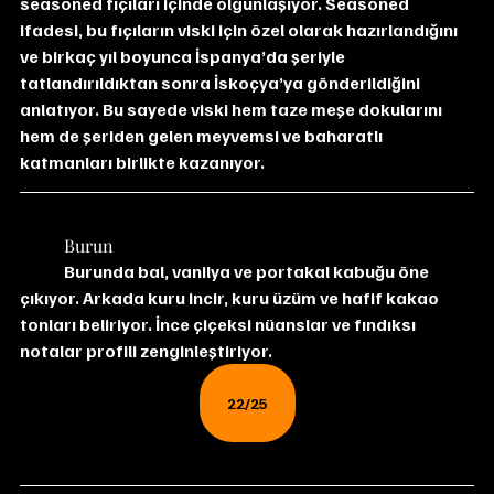
seasoned fıçıları içinde olgunlaşıyor. Seasoned 
ifadesi, bu fıçıların viski için özel olarak hazırlandığını 
ve birkaç yıl boyunca İspanya’da şeriyle 
tatlandırıldıktan sonra İskoçya’ya gönderildiğini 
anlatıyor. Bu sayede viski hem taze meşe dokularını 
hem de şeriden gelen meyvemsi ve baharatlı 
katmanları birlikte kazanıyor.
	Burun
	Burunda bal, vanilya ve portakal kabuğu öne 
çıkıyor. Arkada kuru incir, kuru üzüm ve hafif kakao 
tonları beliriyor. İnce çiçeksi nüanslar ve fındıksı 
notalar profili zenginleştiriyor.
22/25