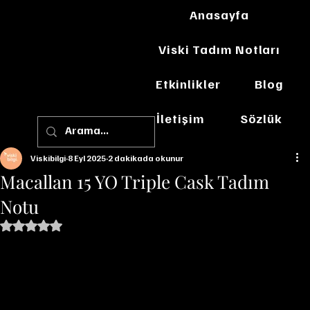
Anasayfa
Viski Tadım Notları
Etkinlikler
Blog
İletişim
Sözlük
Viskibilgi
8 Eyl 2025
2 dakikada okunur
Macallan 15 YO Triple Cask Tadım
Notu
5 üzerinden NaN yıldız