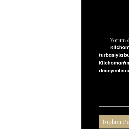
	Yorum 
	Kilchoman Loch Gorm, şeri fıçıların koyu meyve ve çikolata tatlılığını güçlü Islay 
turbasıyla b
Kilchoman’ın 
deneyimlemek
Toplam P