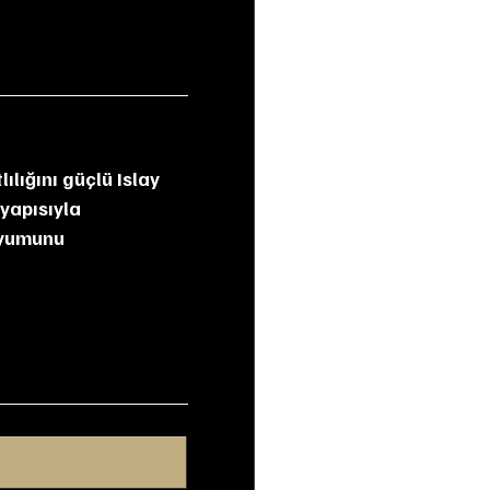
yapısıyla 
 uyumunu 