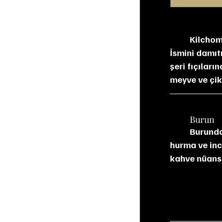
Kilchom
İsmini damıt
şeri fıçıları
meyve ve çiko
	Burun
	Burunda güçlü turba dumanı, deniz tuzu ve yosun öne çıkıyor. Arkada kuru üzüm, 
hurma ve inci
kahve nüansla