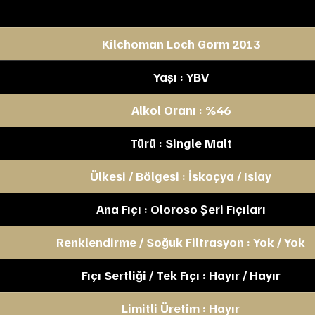
Kilchoman Loch Gorm 2013
Yaşı : YBV
Alkol Oranı : %46
Türü : Single Malt
Ülkesi / Bölgesi : İskoçya / Islay
Ana Fıçı : Oloroso Şeri Fıçıları
Renklendirme / Soğuk Filtrasyon : Yok / Yok
Fıçı Sertliği / Tek Fıçı : Hayır / Hayır
Limitli Üretim : Hayır