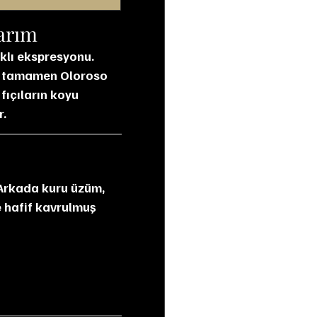
arım
klı ekspresyonu. 
e, tamamen Oloroso 
fıçıların koyu 
r.
e hafif kavrulmuş 