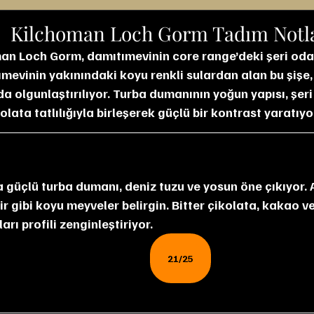
Kilchoman Loch Gorm Tadım Notl
an Loch Gorm, damıtımevinin core range’deki şeri oda
ımevinin yakınındaki koyu renkli sulardan alan bu şiş
nda olgunlaştırılıyor. Turba dumanının yoğun yapısı, şeri 
lata tatlılığıyla birleşerek güçlü bir kontrast yaratıyo
r gibi koyu meyveler belirgin. Bitter çikolata, kakao v
rı profili zenginleştiriyor.
21/25