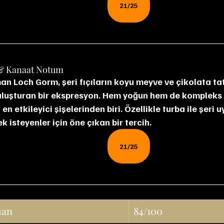
21/25
& Kanaat Notum
uluşturan bir ekspresyon. Hem yoğun hem de kompleks 
en etkileyici şişelerinden biri. Özellikle turba ile şeri
 isteyenler için öne çıkan bir tercih.
21/25
uan
84/100