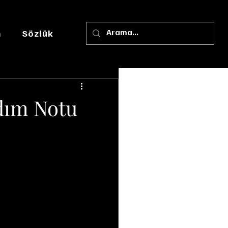
m
Sözlük
dım Notu