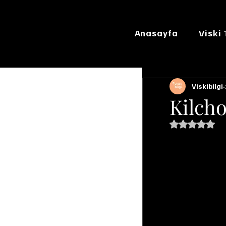
Anasayfa
Viski
Viskibilgi
Kilch
5 üzerinde