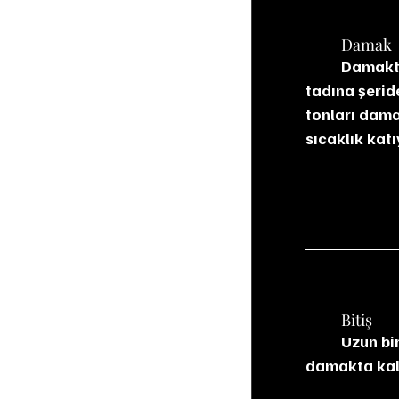
	Damak
	Damakta yoğun, katmanlı ve gövdeli bir yapı sunuyor. Turba ve odun kömürü 
tadına şeride
tonları damak
sıcaklık katı
	Bitiş
	Uzun bir bitişi var. Turba dumanı, koyu meyvelerin ve bitter çikolatanın izleri 
damakta kalı