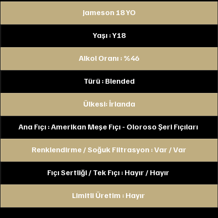
Jameson 18 YO
Yaşı : Y18
Alkol Oranı : %46
Türü : Blended
Ülkesi: İrlanda
Ana Fıçı : Amerikan Meşe Fıçı - Oloroso Şeri Fıçıları 
Renklendirme / Soğuk Filtrasyon : Var / Var
Fıçı Sertliği / Tek Fıçı : Hayır / Hayır 
Limitli Üretim : Hayır 