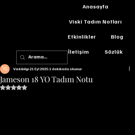
Anasayfa
Viski Tadım Notları
Etkinlikler
Blog
İletişim
Sözlük
Viskibilgi
21 Eyl 2025
1 dakikada okunur
Jameson 18 YO Tadım Notu
5 üzerinden NaN yıldız