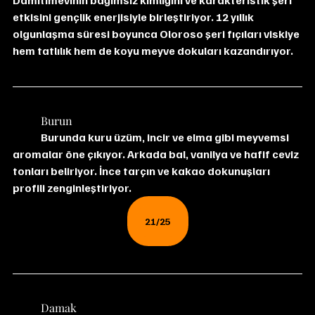
Damıtımevinin bağımsız kimliğini ve karakteristik şeri 
etkisini gençlik enerjisiyle birleştiriyor. 12 yıllık 
olgunlaşma süresi boyunca Oloroso şeri fıçıları viskiye 
hem tatlılık hem de koyu meyve dokuları kazandırıyor.
	Burun
	Burunda kuru üzüm, incir ve elma gibi meyvemsi 
aromalar öne çıkıyor. Arkada bal, vanilya ve hafif ceviz 
tonları beliriyor. İnce tarçın ve kakao dokunuşları 
profili zenginleştiriyor.
21/25
	Damak