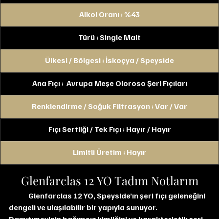
Alkol Oranı : %43
Türü : Single Malt
Ülkesi / Bölgesi : İskoçya / Speyside
Ana Fıçı :  Avrupa Meşe Oloroso Şeri Fıçıları
Renklendirme / Soğuk Filtrasyon : Var / Var
Fıçı Sertliği / Tek Fıçı : Hayır / Hayır
Limitli Üretim : Hayır
Glenfarclas 12 YO Tadım Notlarım
	Glenfarclas 12 YO, Speyside’ın şeri fıçı geleneğini 
dengeli ve ulaşılabilir bir yapıyla sunuyor. 