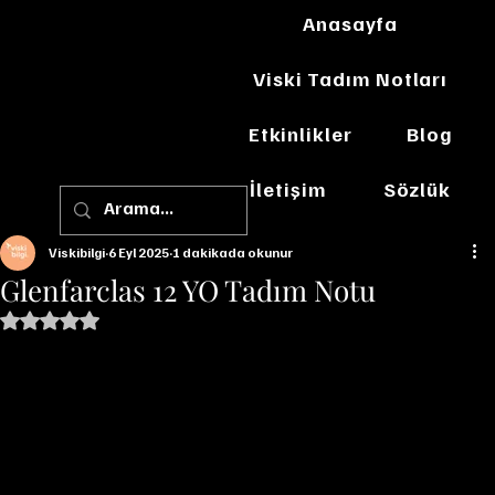
Anasayfa
Viski Tadım Notları
Etkinlikler
Blog
İletişim
Sözlük
Viskibilgi
6 Eyl 2025
1 dakikada okunur
Glenfarclas 12 YO Tadım Notu
5 üzerinden NaN yıldız