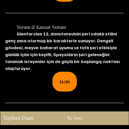
	Yorum & Kanaat Notum
Glenfarclas 12, damıtımevinin şeri odaklı stilini 
genç ama oturmuş bir karakterle sunuyor. Dengeli 
gövdesi, meyve-baharat uyumu ve tatlı şeri etkisiyle 
günlük içim için keyifli, Speyside’ın şeri geleneğini 
tanımak isteyenler için de güçlü bir başlangıç noktası 
oluşturuyor.
21/25
Toplam Puan
81/100