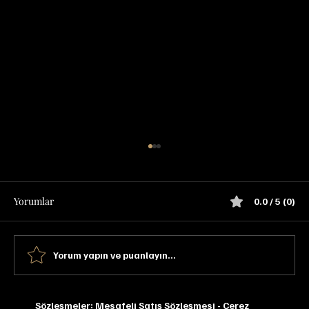
Yorumlar
0.0 / 5 (0)
Yorum yapın ve puanlayın...
Glenfarclas 15 YO Tadım Notu
Sözleşmeler:
Mesafeli Satış Sözleşmesi
-
Çerez