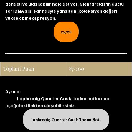
dengeli ve ulaşılabilir hale geliyor. Glenfarclas’ın güçlü 
şeri DNA’sını saf haliyle yansıtan, koleksiyon değeri 
yüksek bir ekspresyon.
22/25
Toplam Puan
87/100
Ayrıca;
Laphroaig Quarter Cask  
tadım notlarıma 
aşağıdaki linkten ulaşabilirsiniz.
Laphroaig Quarter Cask Tadım Notu