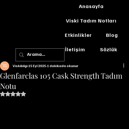
Anasayfa
Viski Tadım Notları
Etkinlikler
Blog
İletişim
Sözlük
Viskibilgi
15 Eyl 2025
1 dakikada okunur
Glenfarclas 105 Cask Strength Tadım
Notu
5 üzerinden NaN yıldız