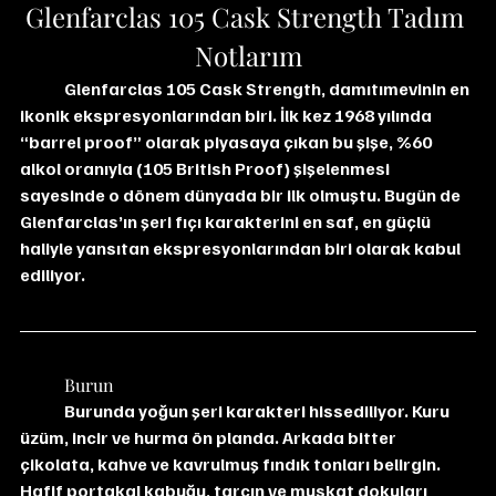
Glenfarclas 105 Cask Strength Tadım 
Notlarım
	Glenfarclas 105 Cask Strength, damıtımevinin en 
ikonik ekspresyonlarından biri. İlk kez 1968 yılında 
“barrel proof” olarak piyasaya çıkan bu şişe, %60 
alkol oranıyla (105 British Proof) şişelenmesi 
sayesinde o dönem dünyada bir ilk olmuştu. Bugün de 
Glenfarclas’ın şeri fıçı karakterini en saf, en güçlü 
haliyle yansıtan ekspresyonlarından biri olarak kabul 
ediliyor.
	Burun
	Burunda yoğun şeri karakteri hissediliyor. Kuru 
üzüm, incir ve hurma ön planda. Arkada bitter 
çikolata, kahve ve kavrulmuş fındık tonları belirgin. 
Hafif portakal kabuğu, tarçın ve muskat dokuları 