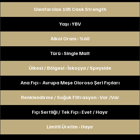
Glenfarclas 105 Cask Strength
Yaşı : YBV
Alkol Oranı : %60
Türü : Single Malt
Ülkesi / Bölgesi : İskoçya / Speyside
Ana Fıçı :  Avrupa Meşe Oloroso Şeri Fıçıları
Renklendirme / Soğuk Filtrasyon : Var /Var
Fıçı Sertliği / Tek Fıçı : Evet / Hayır
Limitli Üretim : Hayır