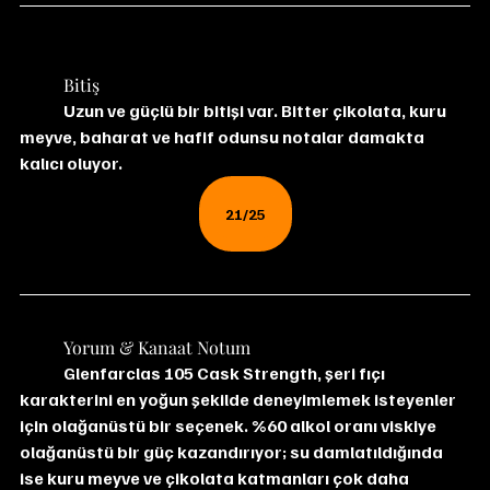
	Bitiş
	Uzun ve güçlü bir bitişi var. Bitter çikolata, kuru 
meyve, baharat ve hafif odunsu notalar damakta 
kalıcı oluyor.
21/25
	Yorum & Kanaat Notum
Glenfarclas 105 Cask Strength, şeri fıçı 
karakterini en yoğun şekilde deneyimlemek isteyenler 
için olağanüstü bir seçenek. %60 alkol oranı viskiye 
olağanüstü bir güç kazandırıyor; su damlatıldığında 
ise kuru meyve ve çikolata katmanları çok daha 