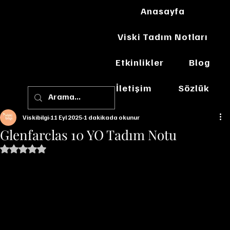
Anasayfa
Viski Tadım Notları
Etkinlikler
Blog
İletişim
Sözlük
Viskibilgi
11 Eyl 2025
1 dakikada okunur
Glenfarclas 10 YO Tadım Notu
5 üzerinden NaN yıldız