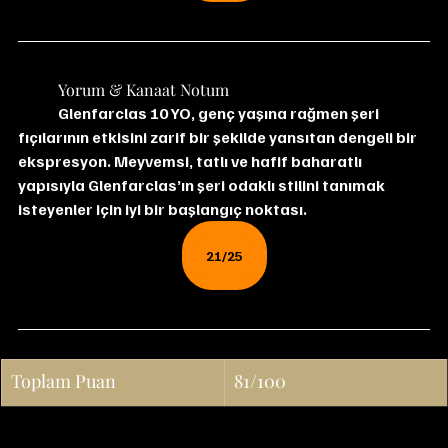
	Yorum & Kanaat Notum
Glenfarclas 10 YO, genç yaşına rağmen şeri 
fıçılarının etkisini zarif bir şekilde yansıtan dengeli bir 
ekspresyon. Meyvemsi, tatlı ve hafif baharatlı 
yapısıyla Glenfarclas’ın şeri odaklı stilini tanımak 
isteyenler için iyi bir başlangıç noktası.
21/25
Toplam Puan
81/100