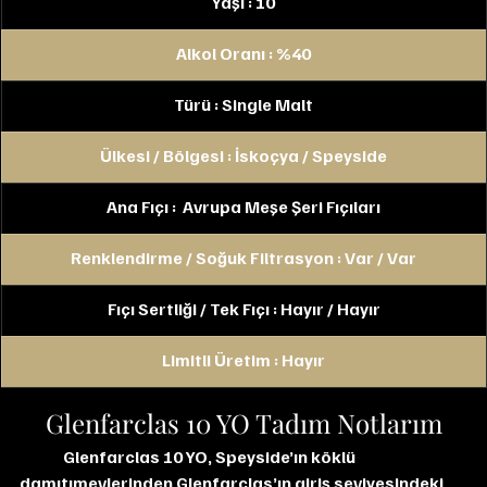
Yaşı : 10
Alkol Oranı : %40
Türü : Single Malt
Ülkesi / Bölgesi : İskoçya / Speyside
Ana Fıçı :  Avrupa Meşe Şeri Fıçıları
Renklendirme / Soğuk Filtrasyon : Var / Var
Fıçı Sertliği / Tek Fıçı : Hayır / Hayır
Limitli Üretim : Hayır
Glenfarclas 10 YO Tadım Notlarım
	Glenfarclas 10 YO, Speyside’ın köklü 
damıtımevlerinden Glenfarclas’ın giriş seviyesindeki 