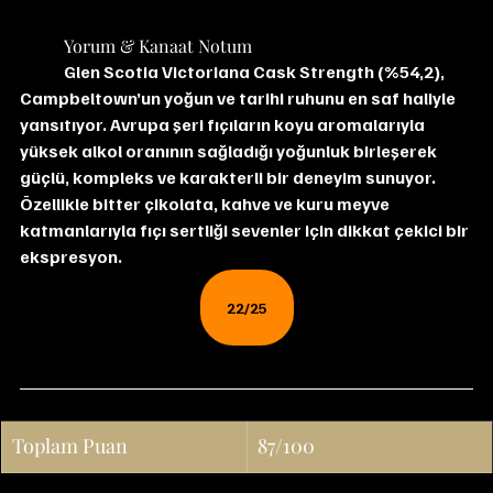
	Yorum & Kanaat Notum
Glen Scotia Victoriana Cask Strength (%54,2), 
Campbeltown’un yoğun ve tarihi ruhunu en saf haliyle 
yansıtıyor. Avrupa şeri fıçıların koyu aromalarıyla 
yüksek alkol oranının sağladığı yoğunluk birleşerek 
güçlü, kompleks ve karakterli bir deneyim sunuyor. 
Özellikle bitter çikolata, kahve ve kuru meyve 
katmanlarıyla fıçı sertliği sevenler için dikkat çekici bir 
ekspresyon.
22/25
Toplam Puan
87/100