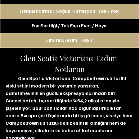
Renklendirme / Soğuk Filtrasyon : Yok / Yok
Fıçı Sertliği / Tek Fıçı : Evet / Hayır
Limitli Üretim : Hayır
Glen Scotia Victoriana Tadım 
Notlarım
	Glen Scotia Victoriana, Campbeltown’un tarihi 
viski stilini modern bir yorumla yansıtan, 
damıtımevinin en güçlü ekspresyonlarından biri. 
Güncel batch, fıçı sertliğinde %54,2 alkol oranıyla 
şişeleniyor. Bourbon fıçılarında olgunlaştırıldıktan 
sonra Avrupa şeri fıçılarında bitiş görmesi, viskiye hem 
Campbeltown’un tuzlu-deniz esintili kimliğini hem de 
koyu meyve, çikolata ve baharat katmanlarını 
kazandırıyor.