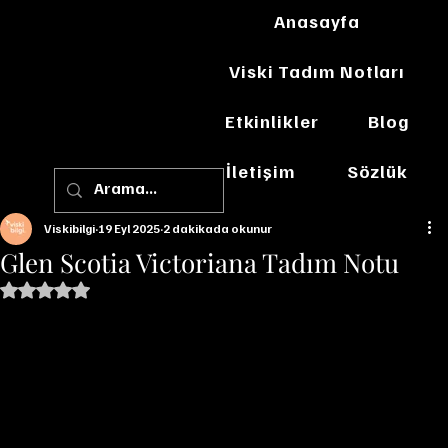
Anasayfa
Viski Tadım Notları
Etkinlikler
Blog
İletişim
Sözlük
Viskibilgi
19 Eyl 2025
2 dakikada okunur
Glen Scotia Victoriana Tadım Notu
5 üzerinden NaN yıldız