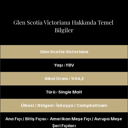
Glen Scotia Victoriana Hakkında Temel 
Bilgiler
Glen Scotia Victoriana
Yaşı : YBV
Alkol Oranı : %54,2
Türü : Single Malt
Ülkesi / Bölgesi : İskoçya / Campbeltown
Ana Fıçı / Bitiş Fıçısı :  Amerikan Meşe Fıçı / Avrupa Meşe 
Şeri Fıçıları