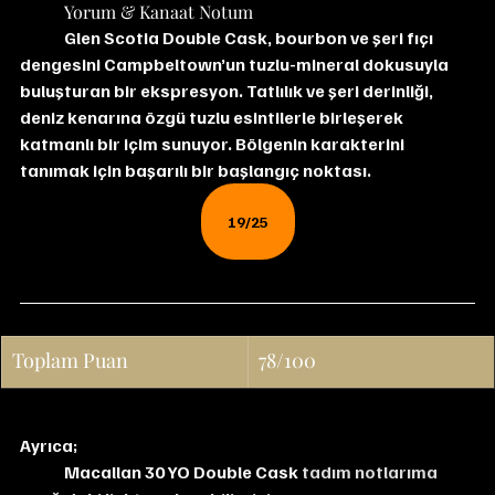
	Yorum & Kanaat Notum
Glen Scotia Double Cask, bourbon ve şeri fıçı 
dengesini Campbeltown’un tuzlu-mineral dokusuyla 
buluşturan bir ekspresyon. Tatlılık ve şeri derinliği, 
deniz kenarına özgü tuzlu esintilerle birleşerek 
katmanlı bir içim sunuyor. Bölgenin karakterini 
tanımak için başarılı bir başlangıç noktası.
19/25
Toplam Puan
78/100
Ayrıca;
Macallan 30 YO Double Cask 
tadım notlarıma 