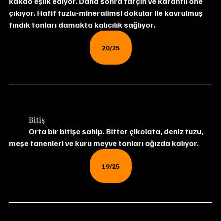
kakao eşlik ediyor. Daha sonra tarçın ve karanfil öne 
çıkıyor. Hafif tuzlu-mineralimsi dokular ile kavrulmuş 
fındık tonları damakta kalıcılık sağlıyor.
20/25
	Bitiş
	Orta bir bitişe sahip. Bitter çikolata, deniz tuzu, 
meşe tanenleri ve kuru meyve tonları ağızda kalıyor.
19/25