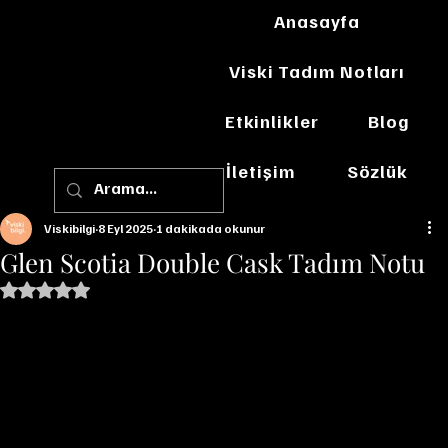
Anasayfa
Viski Tadım Notları
Etkinlikler
Blog
İletişim
Sözlük
Viskibilgi
8 Eyl 2025
1 dakikada okunur
Glen Scotia Double Cask Tadım Notu
5 üzerinden NaN yıldız