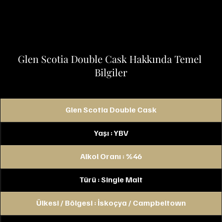
Glen Scotia Double Cask Hakkında Temel 
Bilgiler
Glen Scotia Double Cask
Yaşı : YBV
Alkol Oranı : %46
Türü : Single Malt
Ülkesi / Bölgesi : İskoçya / Campbeltown