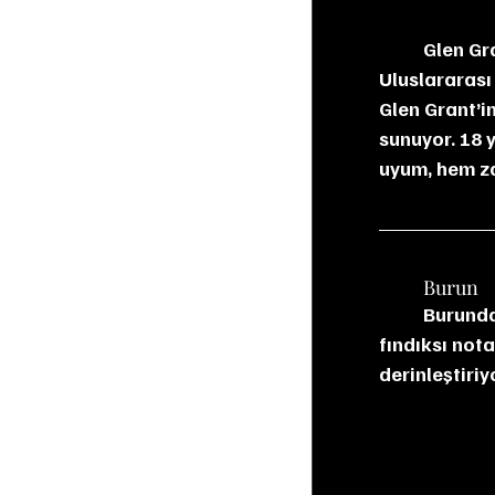
	Glen Grant 18 YO, damıtımevinin en çok ödül alan ekspresyonlarından biri. 
Uluslararası
Glen Grant’i
sunuyor. 18 
uyum, hem za
	Burun
	Burunda kuru kayısı, incir ve elma gibi olgun meyveler öne çıkıyor. Bal, vanilya ve 
fındıksı nota
derinleştiriy