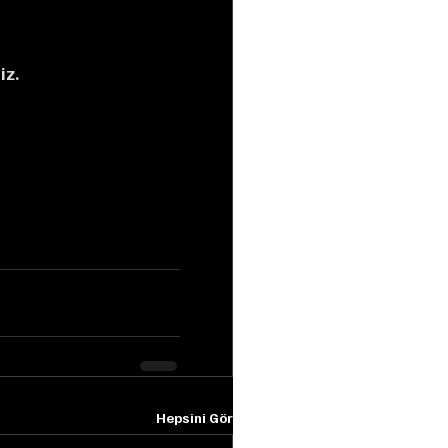
iz.
Hepsini Gör