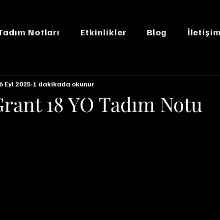
 Tadım Notları
Etkinlikler
Blog
İletişi
6 Eyl 2025
1 dakikada okunur
Grant 18 YO Tadım Notu
n NaN yıldız