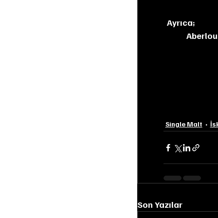
Ayrıca;
Aberlou
Single Malt
İs
Son Yazılar