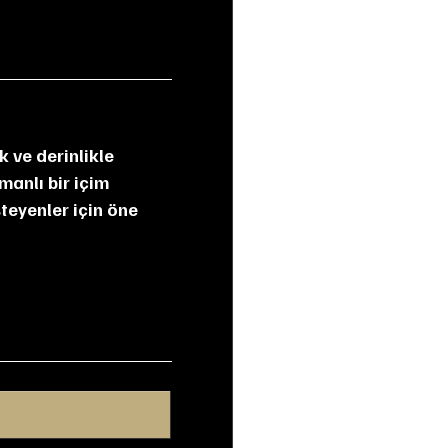
 ve derinlikle 
anlı bir içim 
teyenler için öne 