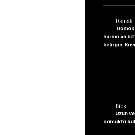
	Damak
	 Damakta ipeksi ve katmanlı bir yapı var. Bal ve karamel tatlılığına kuru üzüm, 
hurma ve bitt
belirgin. Ka
	Bitiş
	Uzun ve kompleks bir bitiş suınuyor. Bal, kakao, baharat ve meşe tanenleri 
damakta kalıc