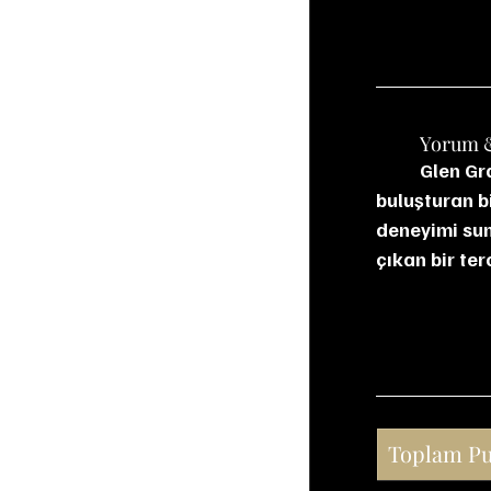
	Yorum 
Glen Gra
buluşturan b
deneyimi sun
çıkan bir ter
Toplam P