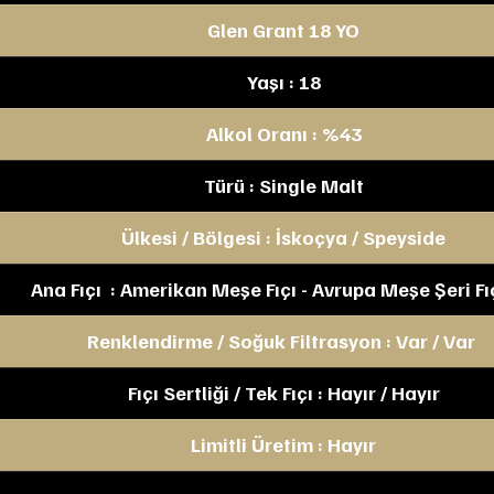
Glen Grant 18 YO
Yaşı : 18
Alkol Oranı : %43
Türü : Single Malt
Ülkesi / Bölgesi : İskoçya / Speyside
Ana Fıçı  : Amerikan Meşe Fıçı - Avrupa Meşe Şeri Fıç
Renklendirme / Soğuk Filtrasyon : Var / Var 
Fıçı Sertliği / Tek Fıçı : Hayır / Hayır
Limitli Üretim : Hayır