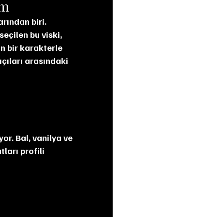
ım
eçilen bu viski, 
n bir karakterle 
çıları arasındaki 
ları profili 