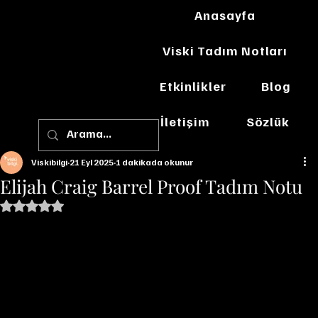
Anasayfa
Viski Tadım Notları
Etkinlikler
Blog
İletişim
Sözlük
Viskibilgi
21 Eyl 2025
1 dakikada okunur
Elijah Craig Barrel Proof Tadım Notu
5 üzerinden NaN yıldız