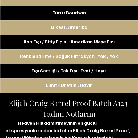
Türü : Bourbon
Ülkesi : Amerika
Ana Fıçı / Bitiş Fıçısı : Amerikan Meşe Fıçı
Renklendirme / Soğuk Filtrasyon : Yok / Yok
Fıçı Sertliği / Tek Fıçı : Evet / Hayır
Limitli Üretim : Hayır
Elijah Craig Barrel Proof Batch A123 
Tadım Notlarım
	Heaven Hill damıtımevinin en güçlü 
ekspresyonlarından biri olan Elijah Craig Barrel Proof, 
fıçı sertliğinde şişelenmiş bir Kentucky straight 