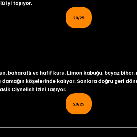
lü iyi taşıyor.
20/25
rı damağın köşelerinde kalıyor. Sonlara doğru geri dön
lasik Clynelish izini taşıyor.
20/25