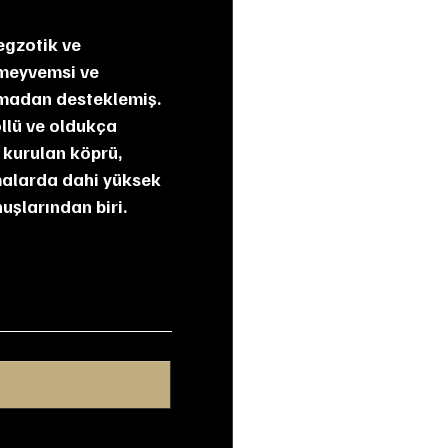
 meyvemsi ve 
rmadan desteklemiş. 
llü ve oldukça 
 kurulan köprü, 
rmalarda dahi yüksek 
uşlarından biri.