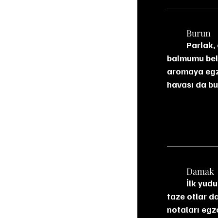
	Burun
	Parlak, canlı ve çok katmanlı. İlk burunda sarı elma, armut, limon kabuğu ve 
balmumu belir
aromaya egzot
havası da bu
	Damak
	İlk yudumda yoğun, parlak ve yağlı yapı hissediliyor. Ananas, limonlu kek, bal ve 
taze otlar da
notaları egzo