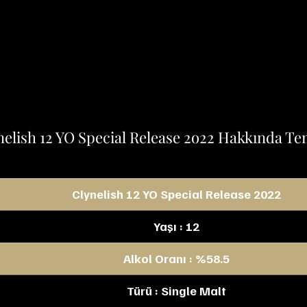
nelish 12 YO Special Release 2o22 Hakkında Tem
Clynelish 12 YO Special Release 2022
Yaşı : 12
Alkol Oranı : %58.5
Türü : Single Malt