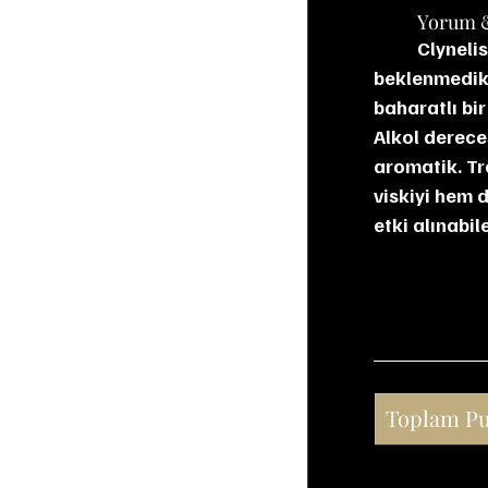
	Yorum 
	Clynelish 12 (2022), markanın alışıldık balmumsu karakterine egzotik ve 
beklenmedik b
baharatlı bi
Alkol derece
aromatik. Tr
viskiyi hem 
etki alınabi
Toplam P