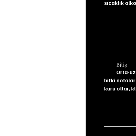
sıcaklık alko
	Bitiş
	Orta-uzun, baharatlı ve hafif kuru. Limon kabuğu, beyaz biber, meşe taneni ve tatlı 
bitki notala
kuru otlar, k