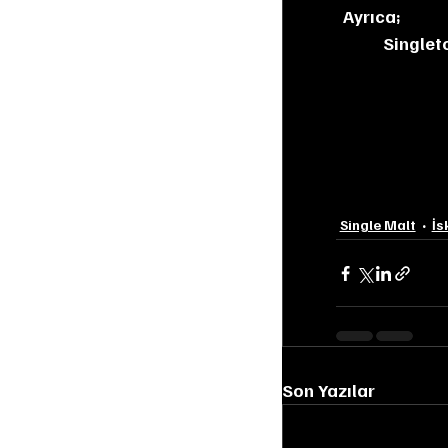
Ayrıca;
Singlet
Single Malt
İs
Son Yazılar