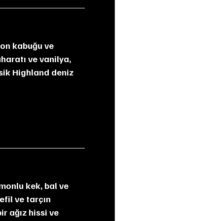
haratı ve vanilya, 
asik Highland deniz 
fil ve tarçın 
ir ağız hissi ve 