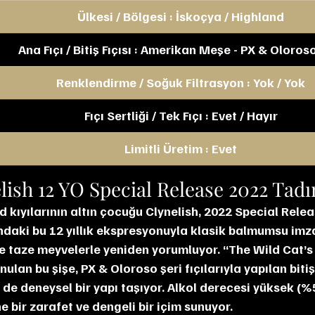
Ülkesi / Bölgesi : İskoçya / Highland
Ana Fıçı / Bitiş Fıçısı : Amerikan Meşe - PX & Oloros
Renklendirme / Soğuk Filtrasyon : Yok / Yok
Fıçı Sertliği / Tek Fıçı : Evet / Hayır
Limitli Üretim : Evet
lish 12 YO Special Release 2022 Tad
d kıyılarının altın çocuğu Clynelish, 2022 Special Relea
daki bu 12 yıllık ekspresyonuyla klasik balmumsu imza
e taze meyvelerle yeniden yorumluyor. “The Wild Cat’s
ulan bu şişe, PX & Oloroso şeri fıçılarıyla yapılan bit
m de deneysel bir yapı taşıyor. Alkol derecesi yüksek (
e bir zarafet ve dengeli bir içim sunuyor.