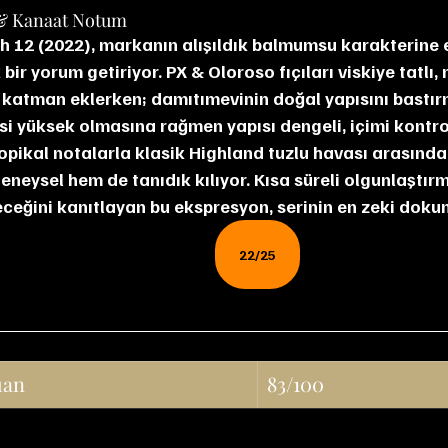
& Kanaat Notum
ir yorum getiriyor. PX & Oloroso fıçıları viskiye tatlı,
r katman eklerken; damıtımevinin doğal yapısını bastı
si yüksek olmasına rağmen yapısı dengeli, içimi kontro
opikal notalarla klasik Highland tuzlu havası arasında
deneysel hem de tanıdık kılıyor. Kısa süreli olgunlaştı
leceğini kanıtlayan bu ekspresyon, serinin en zeki dokun
22/25
uan
83/100