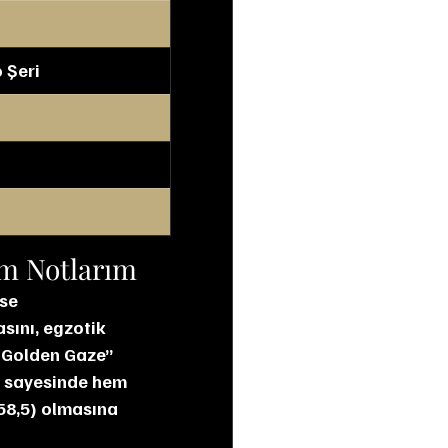
o Şeri
ım Notlarım
se 
sını, egzotik 
 Golden Gaze” 
iş sayesinde hem 
%58,5) olmasına 