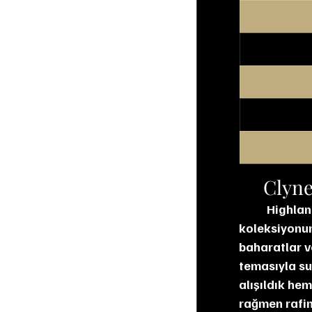
Clyne
Highlan
koleksiyonun
baharatlar v
temasıyla sun
alışıldık he
rağmen rafin