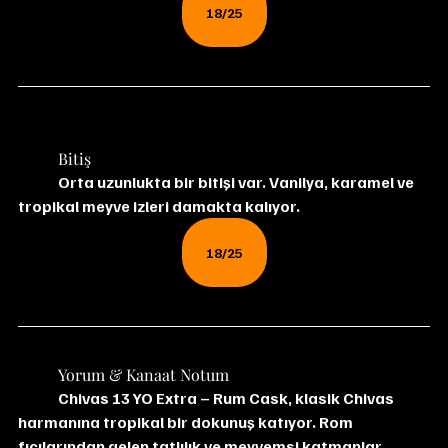
18/25
	Bitiş
	Orta uzunlukta bir bitişi var. Vanilya, karamel ve 
tropikal meyve izleri damakta kalıyor.
18/25
	Yorum & Kanaat Notum
	Chivas 13 YO Extra – Rum Cask, klasik Chivas 
harmanına tropikal bir dokunuş katıyor. Rom 
fıçılarından gelen tatlılık ve meyvemsi katmanlar, 