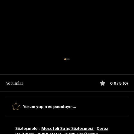
Yorumlar
0.0 / 5 (0)
Yorum yapın ve puanlayın...
Chivas Regal 13 YO Extra Tadım Notu
Sözleşmeler:
Mesafeli Satış Sözleşmesi
-
Çerez
Politikası
-
KVKK Metni
-
Gizlilik ve Ödeme