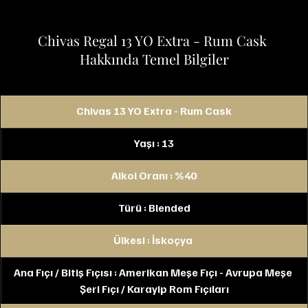
Chivas Regal 13 YO Extra - Rum Cask 
Hakkında Temel Bilgiler
Chivas 13 YO Extra - Rum Cask
Yaşı : 13
Alkol Oranı : %40
Türü : Blended
Ülkesi : İskoçya 
Ana Fıçı / Bitiş Fıçısı : Amerikan Meşe Fıçı - Avrupa Meşe 
Şeri Fıçı / Karayip Rom Fıçıları