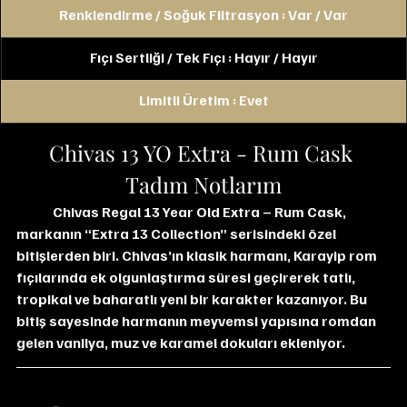
Renklendirme / Soğuk Filtrasyon : Var / Var
Fıçı Sertliği / Tek Fıçı : Hayır / Hayır
Limitli Üretim : Evet
Chivas 13 YO Extra - Rum Cask 
Tadım Notlarım
Chivas Regal 13 Year Old Extra – Rum Cask, 
markanın “Extra 13 Collection” serisindeki özel 
bitişlerden biri. Chivas’ın klasik harmanı, Karayip rom 
fıçılarında ek olgunlaştırma süresi geçirerek tatlı, 
tropikal ve baharatlı yeni bir karakter kazanıyor. Bu 
bitiş sayesinde harmanın meyvemsi yapısına romdan 
gelen vanilya, muz ve karamel dokuları ekleniyor.