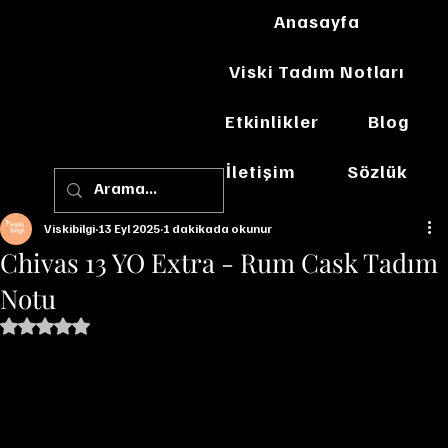
Anasayfa
Viski Tadım Notları
Etkinlikler
Blog
İletişim
Sözlük
Viskibilgi
13 Eyl 2025
1 dakikada okunur
Chivas 13 YO Extra - Rum Cask Tadım
Notu
5 üzerinden NaN yıldız