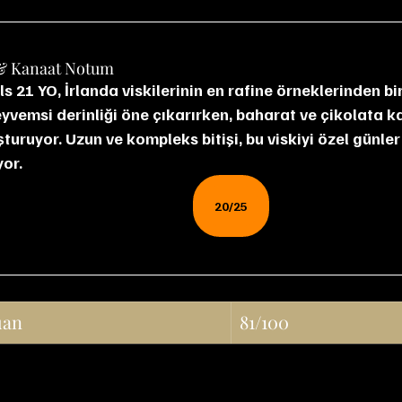
& Kanaat Notum
meyvemsi derinliği öne çıkarırken, baharat ve çikolata k
uşturuyor. Uzun ve kompleks bitişi, bu viskiyi özel günler
yor.
20/25
uan
81/100