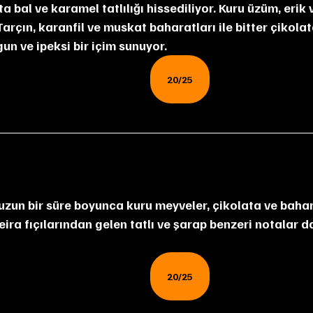
Tarçın, karanfil ve muskat baharatları ile bitter çikolat
un ve ipeksi bir içim sunuyor.
20/25
 uzun bir süre boyunca kuru meyveler, çikolata ve baha
eira fıçılarından gelen tatlı ve şarap benzeri notalar d
20/25