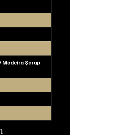
ı / Madeira Şarap 
m