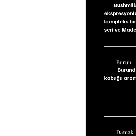
        Bushmills 21 YO, İrlanda’nın en eski damıtımevlerinden çıkan en prestijli 
ekspresyonla
kompleks bir
şeri ve Madei
	Burun
           Burunda kuru üzüm, incir ve hurma öne çıkıyor. Arkadan bal, vanilya ve portakal 
kabuğu aroma
	Damak