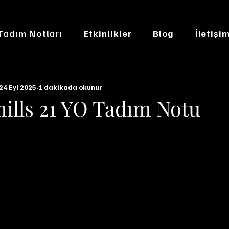
 Tadım Notları
Etkinlikler
Blog
İletişi
24 Eyl 2025
1 dakikada okunur
ills 21 YO Tadım Notu
n NaN yıldız