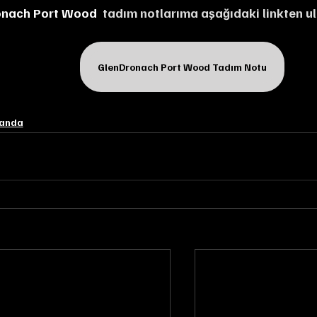
onach Port Wood 
 tadım notlarıma aşağıdaki linkten ula
GlenDronach Port Wood Tadım Notu
landa