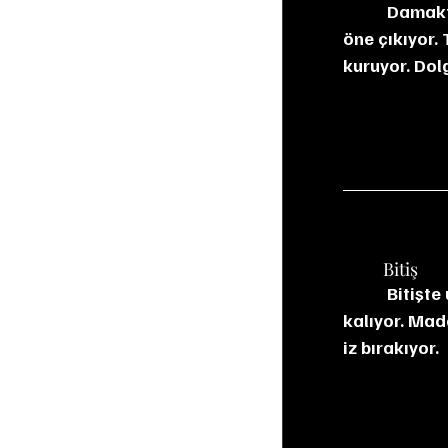
           Damakta bal ve karamel tatlılığı hissediliyor. Kuru üzüm, erik ve kayısı aromaları 
öne çıkıyor. 
kuruyor. Dolg
	Bitiş
Bitişte
kalıyor. Mad
iz bırakıyor.