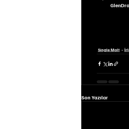
GlenDr
Single Malt
İr
Son Yazılar