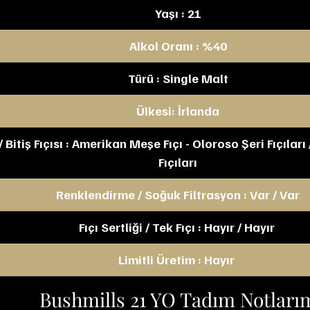
Yaşı : 21
Alkol Oranı : %40
Türü : Single Malt
Ülkesi: İrlanda
/ Bitiş Fıçısı : Amerikan Meşe Fıçı - Oloroso Şeri Fıçılar
Fıçıları
Renklendirme / Soğuk Filtrasyon : Var / Var
Fıçı Sertliği / Tek Fıçı : Hayır / Hayır 
Limitli Üretim : Hayır 
Bushmills 21 YO Tadım Notları