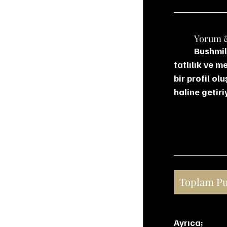
	Yorum 
	Bushmills 21 YO, İrlanda viskilerinin en rafine örneklerinden biri. Madeira fıçı bitişi, 
tatlılık ve 
bir profil ol
haline getiri
Toplam P
Ayrıca;