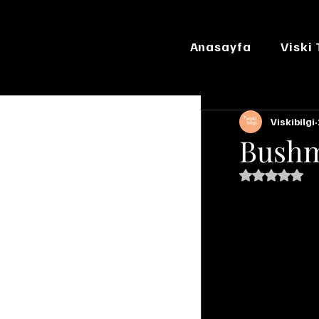
Anasayfa
Viski
Viskibilgi
Bushm
5 üzerinde